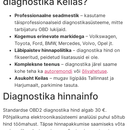
diagnostika Keilas?
Professionaalne seadmestik
– kasutame
täisprofessionaalseid diagnostikasüsteeme, mitte
tarbijaturu OBD lukijaid.
Kogemus erinevate markidega
– Volkswagen,
Toyota, Ford, BMW, Mercedes, Volvo, Opel jt.
Läbipaistev hinnapoliitika
– diagnostika hind on
fikseeritud, peidetud lisatasusid ei ole.
Kompleksne teenus
– diagnostika järel saame
kohe teha ka
autoremondi
või
õlivahetuse
.
Asukoht Keilas
– mugav ligipääs Tallinnast ja
Harjumaalt, parkimine tasuta.
Diagnostika hinnainfo
Standardse OBD2 diagnostika hind algab 30 €.
Põhjalikuma elektroonikasüsteemi analüüsi puhul sõltub
hind töömahust. Täpse hinnapakkumise saamiseks võta