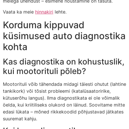
meiega ühendust – esimene nõustamine on tasuta.
Vaata ka meie
hinnakiri
lehte.
Korduma kippuvad
küsimused auto diagnostika
kohta
Kas diagnostika on kohustuslik,
kui mootorituli põleb?
Mootorituli võib tähendada midagi täiesti ohutut (lahtine
tankikork) või tõsist probleemi (katalüsaatoririke,
kütuserõhu langus). Ilma diagnostikata ei ole võimalik
öelda, kui kriitiliseks olukord on läinud. Soovitame mitte
edasi lükata – mõned rikkekoodid põhjustavad jätkates
suuremat kahju.