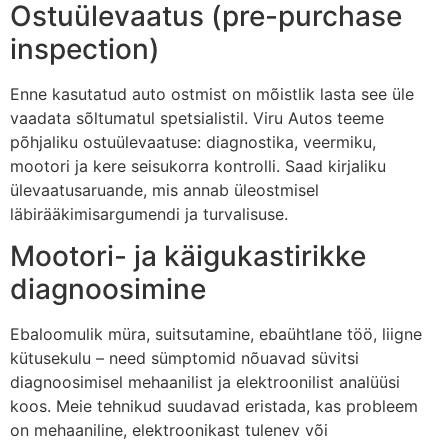
Ostuülevaatus (pre-purchase
inspection)
Enne kasutatud auto ostmist on mõistlik lasta see üle
vaadata sõltumatul spetsialistil. Viru Autos teeme
põhjaliku ostuülevaatuse: diagnostika, veermiku,
mootori ja kere seisukorra kontrolli. Saad kirjaliku
ülevaatusaruande, mis annab üleostmisel
läbirääkimisargumendi ja turvalisuse.
Mootori- ja käigukastirikke
diagnoosimine
Ebaloomulik müra, suitsutamine, ebaühtlane töö, liigne
kütusekulu – need sümptomid nõuavad süvitsi
diagnoosimisel mehaanilist ja elektroonilist analüüsi
koos. Meie tehnikud suudavad eristada, kas probleem
on mehaaniline, elektroonikast tulenev või