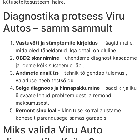
kütusetoitesüsteemi häire.
Diagnostika protsess Viru
Autos – samm sammult
Vastuvõtt ja sümptomite kirjeldus
– räägid meile,
mida oled täheldanud. Iga detail on oluline.
OBD2 skannimine
– ühendame diagnostikaseadme
ja loeme kõik süsteemid läbi.
Andmete analüüs
– tehnik tõlgendab tulemusi,
vajadusel teeb testsõidu.
Selge diagnoos ja hinnapakkumine
– saad kirjaliku
ülevaate leitud probleemidest ja remondi
maksumusest.
Remont sinu loal
– kinnituse korral alustame
koheselt parandusega samas garaaþis.
Miks valida Viru Auto