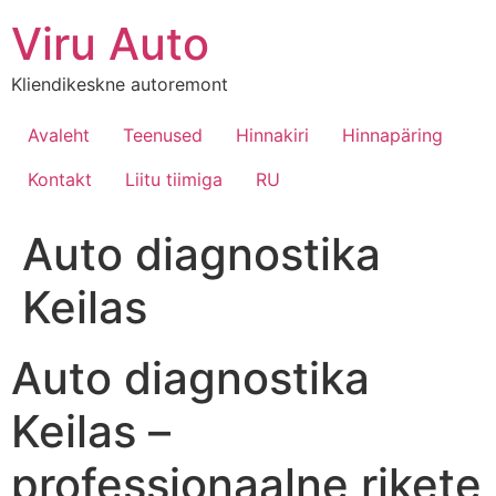
Viru Auto
Kliendikeskne autoremont
Avaleht
Teenused
Hinnakiri
Hinnapäring
Kontakt
Liitu tiimiga
RU
Auto diagnostika
Keilas
Auto diagnostika
Keilas –
professionaalne rikete