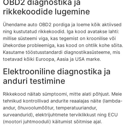
OBD2 diagnostika ja
rikkekoodide lugemine
Ühendame auto OBD2 pordiga ja loeme kõik aktiivsed
ning kustutatud rikkekoodid. Iga kood avatakse lahti:
millise süsteemi viga, kas tegemist on kroonilise või
ühekordse probleemiga, kas kood on ohtlik kohe sõita.
Kasutame tööstusstandardi diagnostikasüsteeme, mis
toetavad kõiki Euroopa, Aasia ja USA marke.
Elektrooniline diagnostika ja
anduri testimine
Rikkekood näitab sümptoomi, mitte alati põhjust. Meie
tehnikud kontrollivad andurite reaalajas näite (lambda-
andur, õhuvoolumõõtur, temperatuuriandur,
surveandurid), elektrijuhtmete terviklikkust ning ECU
(mootori juhtmooduli) käitumist sõitmise ajal.