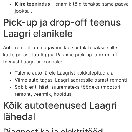
Kiire teenindus
– enamik töid tehakse sama päeva
jooksul.
Pick-up ja drop-off teenus
Laagri elanikele
Auto remont on mugavam, kui sõiduk tuuakse sulle
kätte pärast töö lõppu. Pakume pick-up ja drop-off
teenust Laagri piirkonnale:
Tuleme auto järele Laagrist kokkulepitud ajal
Viime auto tagasi Laagri aadressile pärast remonti
Sobib eriti hästi suuremateks töödeks (mootori
remont, veermik, hooldus)
Kõik autoteenused Laagri
lähedal
Diagnostika ja elektritööd