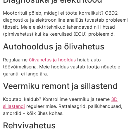
Mootorituli põleb, midagi ei tööta korralikult? OBD2
diagnostika ja elektrooniline analüüs tuvastab probleemi
täpselt. Meie elektritehnikud lahendavad nii lihtsad
(pirnivahetus) kui ka keerulised (ECU) probleemid.
Autohooldus ja õlivahetus
Regulaarne
õlivahetus ja hooldus
hoiab auto
töövõimelisena. Meie hooldus vastab tootja nõuetele –
garantii ei lange ära.
Veermiku remont ja sillastend
Koputab, kaldub? Kontrollime veermiku ja teeme
3D
sillastendi
reguleerimise. Rattalaagrid, palliühendused,
amordid – kõik ühes kohas.
Rehvivahetus