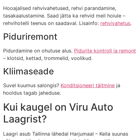
Hooajalised rehvivahetused, rehvi parandamine,
tasakaalustamine. Saad jätta ka rehvid meil hoiule –
rehvihotelli teenus on saadaval. Lisainfo:
rehvivahetus
.
Piduriremont
Pidurdamine on ohutuse alus.
Pidurite kontroll ja remont
– klotsid, kettad, trommelid, voolikud.
Kliimaseade
Suvel kuumus salongis?
Konditsioneeri täitmine
ja
hooldus tagab jaheduse.
Kui kaugel on Viru Auto
Laagrist?
Laagri asub Tallinna lähedal Harjumaal – Keila suunas