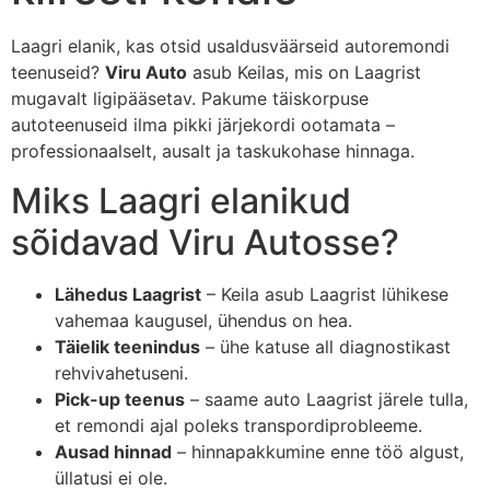
Laagri elanik, kas otsid usaldusväärseid autoremondi
teenuseid?
Viru Auto
asub Keilas, mis on Laagrist
mugavalt ligipääsetav. Pakume täiskorpuse
autoteenuseid ilma pikki järjekordi ootamata –
professionaalselt, ausalt ja taskukohase hinnaga.
Miks Laagri elanikud
sõidavad Viru Autosse?
Lähedus Laagrist
– Keila asub Laagrist lühikese
vahemaa kaugusel, ühendus on hea.
Täielik teenindus
– ühe katuse all diagnostikast
rehvivahetuseni.
Pick-up teenus
– saame auto Laagrist järele tulla,
et remondi ajal poleks transpordiprobleeme.
Ausad hinnad
– hinnapakkumine enne töö algust,
üllatusi ei ole.