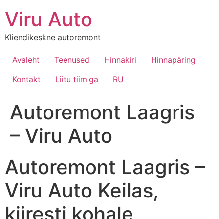
Viru Auto
Kliendikeskne autoremont
Avaleht
Teenused
Hinnakiri
Hinnapäring
Kontakt
Liitu tiimiga
RU
Autoremont Laagris
– Viru Auto
Autoremont Laagris –
Viru Auto Keilas,
kiiresti kohale