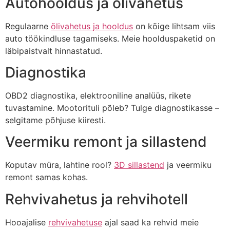
Autohooldus ja õlivahetus
Regulaarne
õlivahetus ja hooldus
on kõige lihtsam viis
auto töökindluse tagamiseks. Meie hoolduspaketid on
läbipaistvalt hinnastatud.
Diagnostika
OBD2 diagnostika, elektrooniline analüüs, rikete
tuvastamine. Mootorituli põleb? Tulge diagnostikasse –
selgitame põhjuse kiiresti.
Veermiku remont ja sillastend
Koputav müra, lahtine rool?
3D sillastend
ja veermiku
remont samas kohas.
Rehvivahetus ja rehvihotell
Hooajalise
rehvivahetuse
ajal saad ka rehvid meie