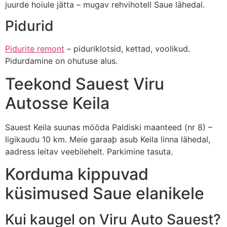
juurde hoiule jätta – mugav rehvihotell Saue lähedal.
Pidurid
Pidurite remont
– piduriklotsid, kettad, voolikud.
Pidurdamine on ohutuse alus.
Teekond Sauest Viru
Autosse Keila
Sauest Keila suunas mööda Paldiski maanteed (nr 8) –
ligikaudu 10 km. Meie garaaþ asub Keila linna lähedal,
aadress leitav veebilehelt. Parkimine tasuta.
Korduma kippuvad
küsimused Saue elanikele
Kui kaugel on Viru Auto Sauest?