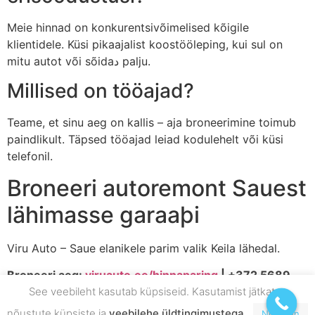
Meie hinnad on konkurentsivõimelised kõigile
klientidele. Küsi pikaajalist koostööleping, kui sul on
mitu autot või sõidaد palju.
Millised on tööajad?
Teame, et sinu aeg on kallis – aja broneerimine toimub
paindlikult. Täpsed tööajad leiad kodulehelt või küsi
telefonil.
Broneeri autoremont Sauest
lähimasse garaaþi
Viru Auto – Saue elanikele parim valik Keila lähedal.
Broneeri aeg:
viruauto.ee/hinnaparing
| +372 5689
See veebileht kasutab küpsiseid. Kasutamist jätkates
2628
nõustute küpsiste ja
veebilehe üldtingimustega
.
Nõustun