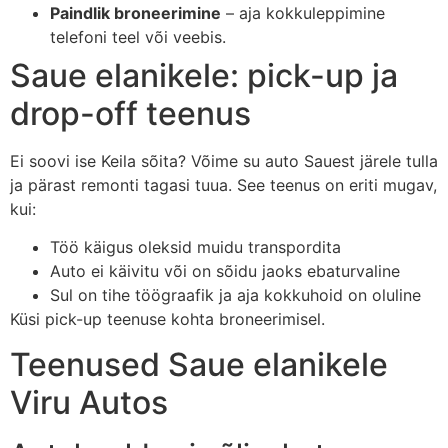
Paindlik broneerimine
– aja kokkuleppimine
telefoni teel või veebis.
Saue elanikele: pick-up ja
drop-off teenus
Ei soovi ise Keila sõita? Võime su auto Sauest järele tulla
ja pärast remonti tagasi tuua. See teenus on eriti mugav,
kui:
Töö käigus oleksid muidu transpordita
Auto ei käivitu või on sõidu jaoks ebaturvaline
Sul on tihe töögraafik ja aja kokkuhoid on oluline
Küsi pick-up teenuse kohta broneerimisel.
Teenused Saue elanikele
Viru Autos