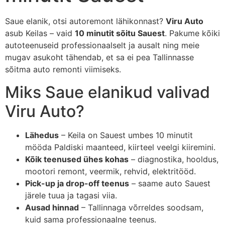
Saue elanik, otsi autoremont lähikonnast?
Viru Auto
asub Keilas – vaid
10 minutit sõitu Sauest
. Pakume kõiki
autoteenuseid professionaalselt ja ausalt ning meie
mugav asukoht tähendab, et sa ei pea Tallinnasse
sõitma auto remonti viimiseks.
Miks Saue elanikud valivad
Viru Auto?
Lähedus
– Keila on Sauest umbes 10 minutit
mööda Paldiski maanteed, kiirteel veelgi kiiremini.
Kõik teenused ühes kohas
– diagnostika, hooldus,
mootori remont, veermik, rehvid, elektritööd.
Pick-up ja drop-off teenus
– saame auto Sauest
järele tuua ja tagasi viia.
Ausad hinnad
– Tallinnaga võrreldes soodsam,
kuid sama professionaalne teenus.