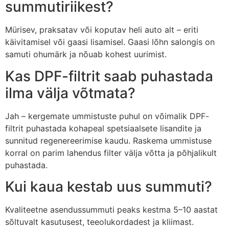
summutiriikest?
Mürisev, praksatav või koputav heli auto alt – eriti
käivitamisel või gaasi lisamisel. Gaasi lõhn salongis on
samuti ohumärk ja nõuab kohest uurimist.
Kas DPF-filtrit saab puhastada
ilma välja võtmata?
Jah – kergemate ummistuste puhul on võimalik DPF-
filtrit puhastada kohapeal spetsiaalsete lisandite ja
sunnitud regenereerimise kaudu. Raskema ummistuse
korral on parim lahendus filter välja võtta ja põhjalikult
puhastada.
Kui kaua kestab uus summuti?
Kvaliteetne asendussummuti peaks kestma 5–10 aastat
sõltuvalt kasutusest, teeolukordadest ja kliimast.