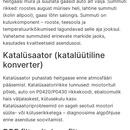
heitgaasi müra ja suunata gaasid auto alt välja. Summuti
rikked: roostes august mürisev heli, lahtine summuti
(kolin allpool), gaasi lõhn salongis. Summuti on
kuluvkomponent – rooste, teesoola ja
temperatuurikõikumised lagundavad selle aja jooksul.
Vahetame summuteid erinevate markide jaoks,
kasutades kvaliteetseid asendusosi.
Katalüsaator (katalüütiline
konverter)
Katalüsaator puhastab heitgaase enne atmosfääri
pääsemist. Katalüsaatoririkke tunnused: mootorituli
põleb, auto on P0420/P0430 rikkekoodi, ebaloomulik
hais väljalaskest, kütusekulu kasv.
Katalüsaatoriprobleemid on sageli seotud mootori
süüte- või kütuserikketega – diagnoosime algpõhjuse
enne asenduse soovitamist.