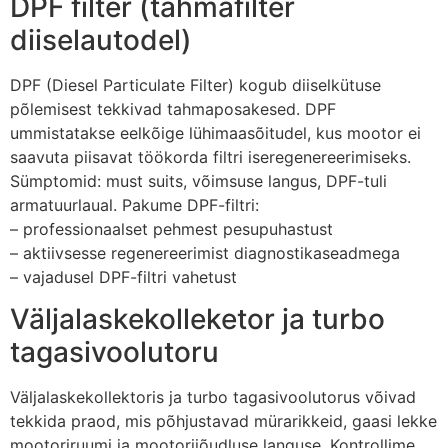
DPF filter (tahmafilter
diiselautodel)
DPF (Diesel Particulate Filter) kogub diiselkütuse
põlemisest tekkivad tahmaposakesed. DPF
ummistatakse eelkõige lühimaasõitudel, kus mootor ei
saavuta piisavat töökorda filtri iseregenereerimiseks.
Sümptomid: must suits, võimsuse langus, DPF-tuli
armatuurlaual. Pakume DPF-filtri:
– professionaalset pehmest pesupuhastust
– aktiivsesse regenereerimist diagnostikaseadmega
– vajadusel DPF-filtri vahetust
Väljalaskekolleketor ja turbo
tagasivoolutoru
Väljalaskekollektoris ja turbo tagasivoolutorus võivad
tekkida praod, mis põhjustavad mürarikkeid, gaasi lekke
mootoriruumi ja mootorijõudluse languse. Kontrollime