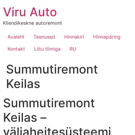
Viru Auto
Kliendikeskne autoremont
Avaleht
Teenused
Hinnakiri
Hinnapäring
Kontakt
Liitu tiimiga
RU
Summutiremont
Keilas
Summutiremont
Keilas –
väljaheitesüsteemi