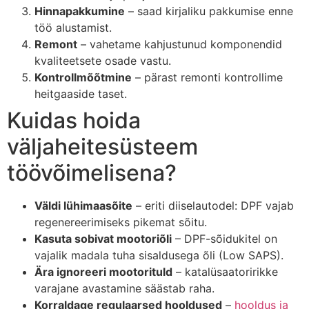
Hinnapakkumine
– saad kirjaliku pakkumise enne
töö alustamist.
Remont
– vahetame kahjustunud komponendid
kvaliteetsete osade vastu.
Kontrollmõõtmine
– pärast remonti kontrollime
heitgaaside taset.
Kuidas hoida
väljaheitesüsteem
töövõimelisena?
Väldi lühimaasõite
– eriti diiselautodel: DPF vajab
regenereerimiseks pikemat sõitu.
Kasuta sobivat mootoriõli
– DPF-sõidukitel on
vajalik madala tuha sisaldusega õli (Low SAPS).
Ära ignoreeri mootorituld
– katalüsaatoririkke
varajane avastamine säästab raha.
Korraldage regulaarsed hooldused
–
hooldus ja