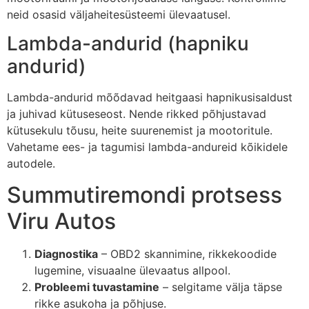
neid osasid väljaheitesüsteemi ülevaatusel.
Lambda-andurid (hapniku
andurid)
Lambda-andurid mõõdavad heitgaasi hapnikusisaldust
ja juhivad kütuseseost. Nende rikked põhjustavad
kütusekulu tõusu, heite suurenemist ja mootoritule.
Vahetame ees- ja tagumisi lambda-andureid kõikidele
autodele.
Summutiremondi protsess
Viru Autos
Diagnostika
– OBD2 skannimine, rikkekoodide
lugemine, visuaalne ülevaatus allpool.
Probleemi tuvastamine
– selgitame välja täpse
rikke asukoha ja põhjuse.