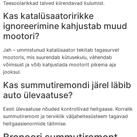
Teesoolarikkad talved kiirendavad kulumist.
Kas katalüsaatoririkke
ignoreerimine kahjustab muud
mootori?
Jah – ummistunud katalüsaator tekitab tagasurvet
mootoris, mis suurendab kütusekulu, vähendab
võimsust ja võib kahjustada mootorit pikema aja
jooksul.
Kas summutiremondi järel läbib
auto ülevaatuse?
Eesti ülevaatuse nõuded kontrollivad heitgaase. Korralik
summutiremont ja terviklik väljaheitesüsteem tagavad
heitgaasienormide täitmise.