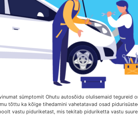
levinumat sümptomit Ohutu autosõidu olulisemaid tegureid o
omu tõttu ka kõige tihedamini vahetatavad osad pidurisüste
poolt vastu piduriketast, mis tekitab piduriketta vastu suu