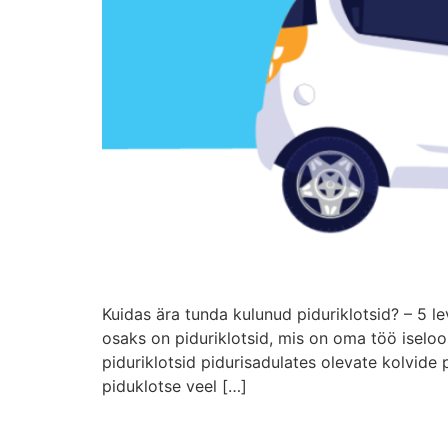
Kuidas ära tunda kulunud piduriklotsid? – 5 
osaks on piduriklotsid, mis on oma töö iselo
piduriklotsid pidurisadulates olevate kolvide 
piduklotse veel […]