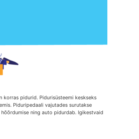
n korras pidurid. Pidurisüsteemi keskseks
emis. Piduripedaali vajutades surutakse
re hõõrdumise ning auto pidurdab. Igikestvaid