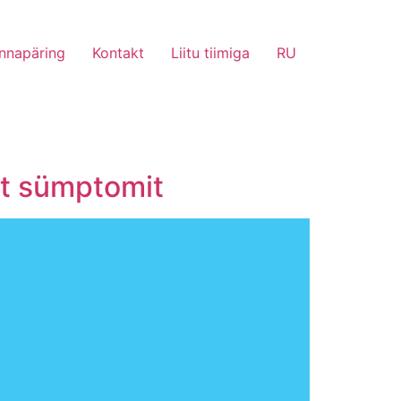
nnapäring
Kontakt
Liitu tiimiga
RU
at sümptomit