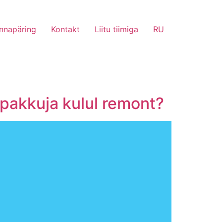
nnapäring
Kontakt
Liitu tiimiga
RU
spakkuja kulul remont?