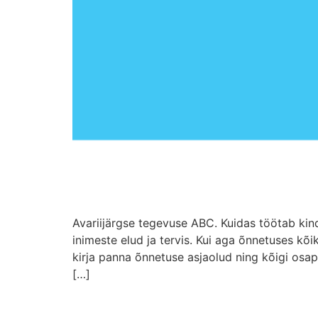
Avariijärgse tegevuse ABC. Kuidas töötab kin
inimeste elud ja tervis. Kui aga õnnetuses kõ
kirja panna õnnetuse asjaolud ning kõigi osa
[…]