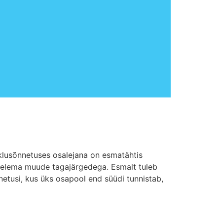
klusõnnetuses osalejana on esmatähtis
tegelema muude tagajärgedega. Esmalt tuleb
etusi, kus üks osapool end süüdi tunnistab,