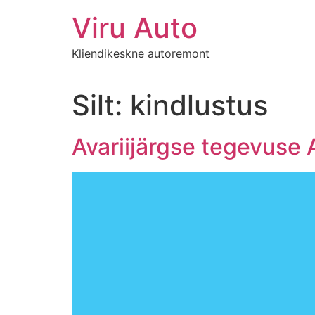
Viru Auto
Kliendikeskne autoremont
Silt:
kindlustus
Avariijärgse tegevuse 