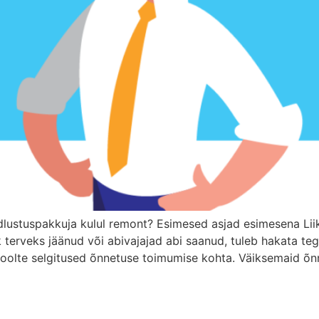
dlustuspakkuja kulul remont? Esimesed asjad esimesena Lii
ik terveks jäänud või abivajajad abi saanud, tuleb hakata 
poolte selgitused õnnetuse toimumise kohta. Väiksemaid õnn