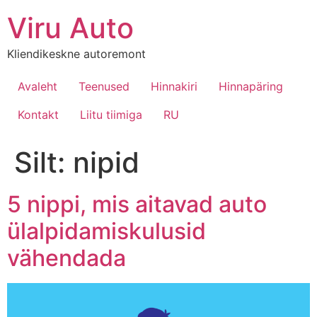
Viru Auto
Kliendikeskne autoremont
Avaleht
Teenused
Hinnakiri
Hinnapäring
Kontakt
Liitu tiimiga
RU
Silt:
nipid
5 nippi, mis aitavad auto
ülalpidamiskulusid
vähendada