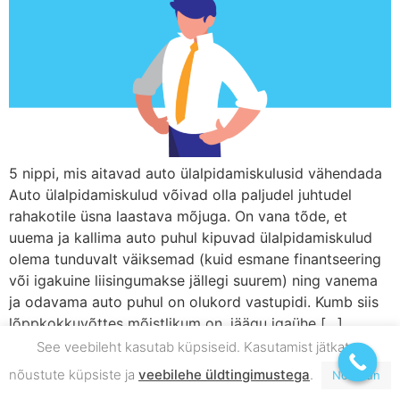
5 nippi, mis aitavad auto ülalpidamiskulusid vähendada
Auto ülalpidamiskulud võivad olla paljudel juhtudel
rahakotile üsna laastava mõjuga. On vana tõde, et
uuema ja kallima auto puhul kipuvad ülalpidamiskulud
olema tunduvalt väiksemad (kuid esmane finantseering
või igakuine liisingumakse jällegi suurem) ning vanema
ja odavama auto puhul on olukord vastupidi. Kumb siis
lõppkokkuvõttes mõistlikum on, jäägu igaühe […]
See veebileht kasutab küpsiseid. Kasutamist jätkates
nõustute küpsiste ja
veebilehe üldtingimustega
.
Nõustun