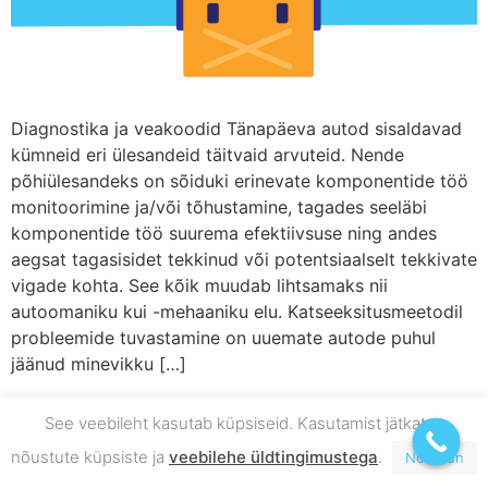
Diagnostika ja veakoodid Tänapäeva autod sisaldavad
kümneid eri ülesandeid täitvaid arvuteid. Nende
põhiülesandeks on sõiduki erinevate komponentide töö
monitoorimine ja/või tõhustamine, tagades seeläbi
komponentide töö suurema efektiivsuse ning andes
aegsat tagasisidet tekkinud või potentsiaalselt tekkivate
vigade kohta. See kõik muudab lihtsamaks nii
autoomaniku kui -mehaaniku elu. Katseeksitusmeetodil
probleemide tuvastamine on uuemate autode puhul
jäänud minevikku […]
See veebileht kasutab küpsiseid. Kasutamist jätkates
nõustute küpsiste ja
veebilehe üldtingimustega
.
Nõustun