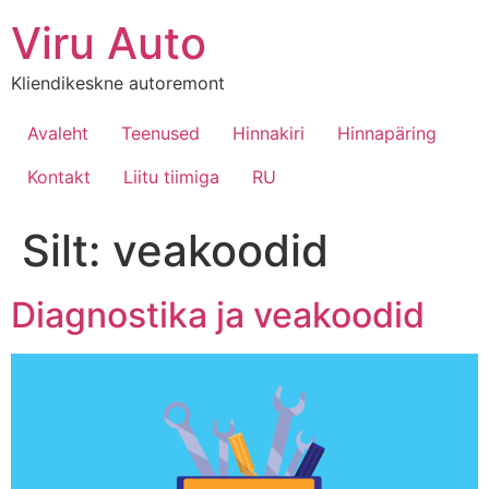
Viru Auto
Kliendikeskne autoremont
Avaleht
Teenused
Hinnakiri
Hinnapäring
Kontakt
Liitu tiimiga
RU
Silt:
veakoodid
Diagnostika ja veakoodid