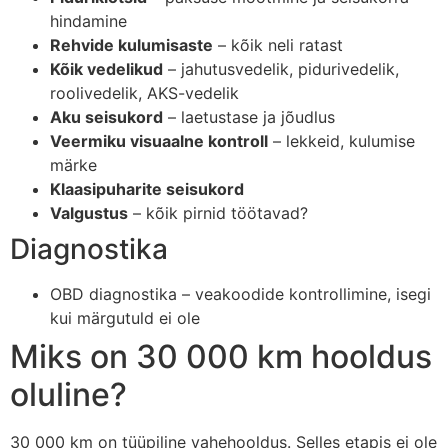
hindamine
Rehvide kulumisaste
– kõik neli ratast
Kõik vedelikud
– jahutusvedelik, pidurivedelik,
roolivedelik, AKS-vedelik
Aku seisukord
– laetustase ja jõudlus
Veermiku visuaalne kontroll
– lekkeid, kulumise
märke
Klaasipuharite seisukord
Valgustus
– kõik pirnid töötavad?
Diagnostika
OBD diagnostika – veakoodide kontrollimine, isegi
kui märgutuld ei ole
Miks on 30 000 km hooldus
oluline?
30 000 km on tüüpiline vahehooldus. Selles etapis ei ole