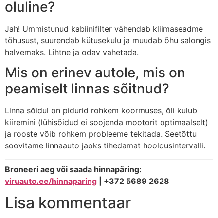
oluline?
Jah! Ummistunud kabiinifilter vähendab kliimaseadme
tõhusust, suurendab kütusekulu ja muudab õhu salongis
halvemaks. Lihtne ja odav vahetada.
Mis on erinev autole, mis on
peamiselt linnas sõitnud?
Linna sõidul on pidurid rohkem koormuses, õli kulub
kiiremini (lühisõidud ei soojenda mootorit optimaalselt)
ja rooste võib rohkem probleeme tekitada. Seetõttu
soovitame linnaauto jaoks tihedamat hooldusintervalli.
Broneeri aeg või saada hinnapäring:
viruauto.ee/hinnaparing
| +372 5689 2628
Lisa kommentaar