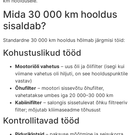
km hooldusele.
Mida 30 000 km hooldus
sisaldab?
Standardne 30 000 km hooldus hõlmab järgmisi töid:
Kohustuslikud tööd
Mootoriõli vahetus
– uus õli ja õlifilter (isegi kui
viimane vahetus oli hiljuti, on see hoolduspunktile
vastav)
Õhufilter
– mootori sissevõtu õhufilter,
vahetatakse umbes iga 20 000–30 000 km
Kabiinifilter
– salongis sissetulevat õhku filtreeriv
filter; mõjutab kliimaseadme tõhusust
Kontrollitavad tööd
Piduriklotsid
– paksuse mõõtmine ja seisukorra