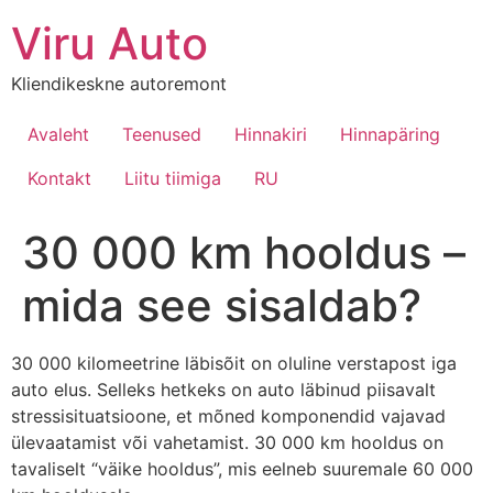
Viru Auto
Kliendikeskne autoremont
Avaleht
Teenused
Hinnakiri
Hinnapäring
Kontakt
Liitu tiimiga
RU
30 000 km hooldus –
mida see sisaldab?
30 000 kilomeetrine läbisõit on oluline verstapost iga
auto elus. Selleks hetkeks on auto läbinud piisavalt
stressisituatsioone, et mõned komponendid vajavad
ülevaatamist või vahetamist. 30 000 km hooldus on
tavaliselt “väike hooldus”, mis eelneb suuremale 60 000