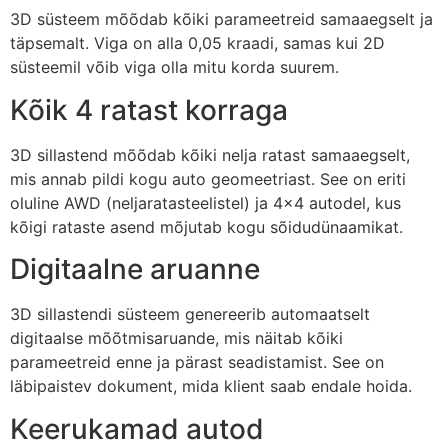
3D süsteem mõõdab kõiki parameetreid samaaegselt ja
täpsemalt. Viga on alla 0,05 kraadi, samas kui 2D
süsteemil võib viga olla mitu korda suurem.
Kõik 4 ratast korraga
3D sillastend mõõdab kõiki nelja ratast samaaegselt,
mis annab pildi kogu auto geomeetriast. See on eriti
oluline AWD (neljaratasteelistel) ja 4×4 autodel, kus
kõigi rataste asend mõjutab kogu sõidudünaamikat.
Digitaalne aruanne
3D sillastendi süsteem genereerib automaatselt
digitaalse mõõtmisaruande, mis näitab kõiki
parameetreid enne ja pärast seadistamist. See on
läbipaistev dokument, mida klient saab endale hoida.
Keerukamad autod