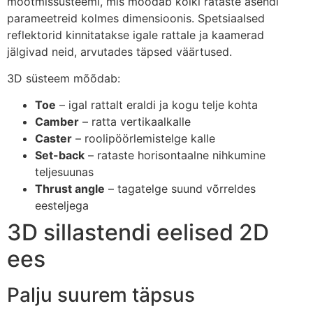
mõõtmissüsteemi, mis mõõdab kõiki rataste asendi
parameetreid kolmes dimensioonis. Spetsiaalsed
reflektorid kinnitatakse igale rattale ja kaamerad
jälgivad neid, arvutades täpsed väärtused.
3D süsteem mõõdab:
Toe
– igal rattalt eraldi ja kogu telje kohta
Camber
– ratta vertikaalkalle
Caster
– roolipöörlemistelge kalle
Set-back
– rataste horisontaalne nihkumine
teljesuunas
Thrust angle
– tagatelge suund võrreldes
eesteljega
3D sillastendi eelised 2D
ees
Palju suurem täpsus