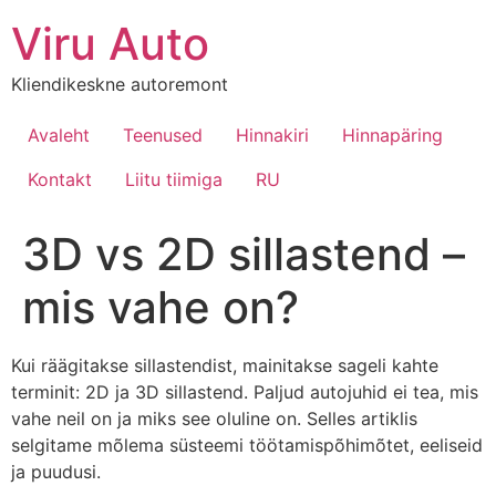
Viru Auto
Kliendikeskne autoremont
Avaleht
Teenused
Hinnakiri
Hinnapäring
Kontakt
Liitu tiimiga
RU
3D vs 2D sillastend –
mis vahe on?
Kui räägitakse sillastendist, mainitakse sageli kahte
terminit: 2D ja 3D sillastend. Paljud autojuhid ei tea, mis
vahe neil on ja miks see oluline on. Selles artiklis
selgitame mõlema süsteemi töötamispõhimõtet, eeliseid
ja puudusi.