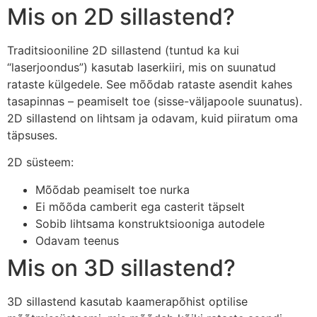
Mis on 2D sillastend?
Traditsiooniline 2D sillastend (tuntud ka kui
“laserjoondus”) kasutab laserkiiri, mis on suunatud
rataste külgedele. See mõõdab rataste asendit kahes
tasapinnas – peamiselt toe (sisse-väljapoole suunatus).
2D sillastend on lihtsam ja odavam, kuid piiratum oma
täpsuses.
2D süsteem:
Mõõdab peamiselt toe nurka
Ei mõõda camberit ega casterit täpselt
Sobib lihtsama konstruktsiooniga autodele
Odavam teenus
Mis on 3D sillastend?
3D sillastend kasutab kaamerapõhist optilise