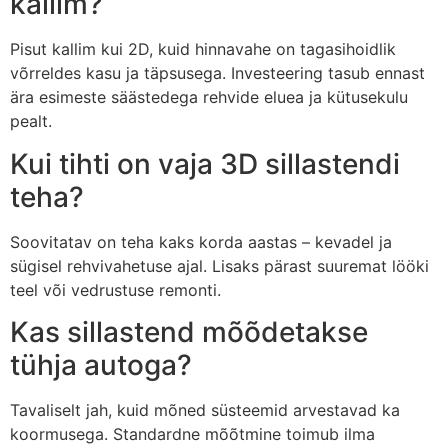
kallim?
Pisut kallim kui 2D, kuid hinnavahe on tagasihoidlik
võrreldes kasu ja täpsusega. Investeering tasub ennast
ära esimeste säästedega rehvide eluea ja kütusekulu
pealt.
Kui tihti on vaja 3D sillastendi
teha?
Soovitatav on teha kaks korda aastas – kevadel ja
sügisel rehvivahetuse ajal. Lisaks pärast suuremat lööki
teel või vedrustuse remonti.
Kas sillastend mõõdetakse
tühja autoga?
Tavaliselt jah, kuid mõned süsteemid arvestavad ka
koormusega. Standardne mõõtmine toimub ilma