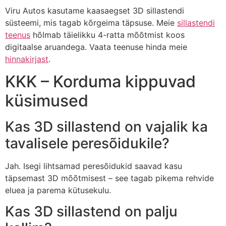
Viru Autos kasutame kaasaegset 3D sillastendi
süsteemi, mis tagab kõrgeima täpsuse. Meie
sillastendi
teenus
hõlmab täielikku 4-ratta mõõtmist koos
digitaalse aruandega. Vaata teenuse hinda meie
hinnakirjast
.
KKK – Korduma kippuvad
küsimused
Kas 3D sillastend on vajalik ka
tavalisele peresõidukile?
Jah. Isegi lihtsamad peresõidukid saavad kasu
täpsemast 3D mõõtmisest – see tagab pikema rehvide
eluea ja parema kütusekulu.
Kas 3D sillastend on palju