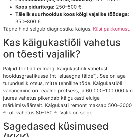
Koos piduritega:
250–500 €
Täielik suurhooldus koos kõigi vajalike töödega:
350–800 €
Täpne hind selgub diagnostika käigus.
Küsi pakkumust.
Kas käigukastiõli vahetus
on tõesti vajalik?
Paljud tootjad ei märgi käigukastiõli vahetust
hooldusgraafikusse (nt “eluaegne täide”). See on aga
turunduslik otsus, mitte tehniline tõde. Käigukastiõli
vananemine on reaalne protsess, ja 60 000–100 000 km
juures vahetus pikendab käigukasti eluiga
märkimisväärselt. Käigukasti remont maksab 500–3000
€; õli vahetus 80–150 €. Valik on selge.
Sagedased küsimused