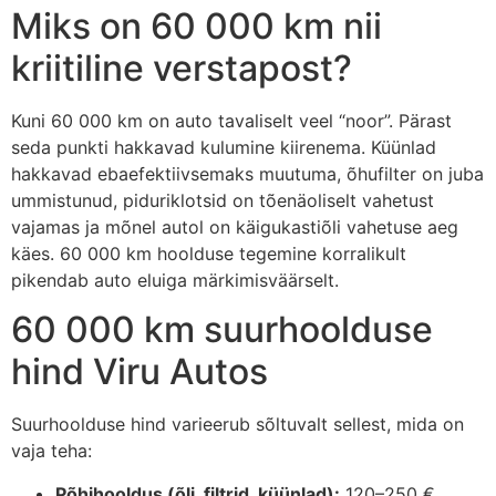
Miks on 60 000 km nii
kriitiline verstapost?
Kuni 60 000 km on auto tavaliselt veel “noor”. Pärast
seda punkti hakkavad kulumine kiirenema. Küünlad
hakkavad ebaefektiivsemaks muutuma, õhufilter on juba
ummistunud, piduriklotsid on tõenäoliselt vahetust
vajamas ja mõnel autol on käigukastiõli vahetuse aeg
käes. 60 000 km hoolduse tegemine korralikult
pikendab auto eluiga märkimisväärselt.
60 000 km suurhoolduse
hind Viru Autos
Suurhoolduse hind varieerub sõltuvalt sellest, mida on
vaja teha:
Põhihooldus (õli, filtrid, küünlad):
120–250 €