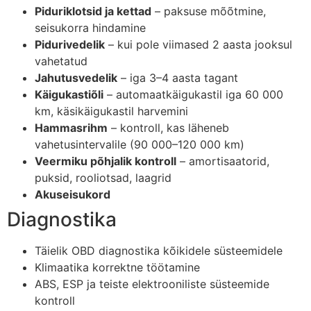
Piduriklotsid ja kettad
– paksuse mõõtmine,
seisukorra hindamine
Pidurivedelik
– kui pole viimased 2 aasta jooksul
vahetatud
Jahutusvedelik
– iga 3–4 aasta tagant
Käigukastiõli
– automaatkäigukastil iga 60 000
km, käsikäigukastil harvemini
Hammasrihm
– kontroll, kas läheneb
vahetusintervalile (90 000–120 000 km)
Veermiku põhjalik kontroll
– amortisaatorid,
puksid, rooliotsad, laagrid
Akuseisukord
Diagnostika
Täielik OBD diagnostika kõikidele süsteemidele
Klimaatika korrektne töötamine
ABS, ESP ja teiste elektrooniliste süsteemide
kontroll