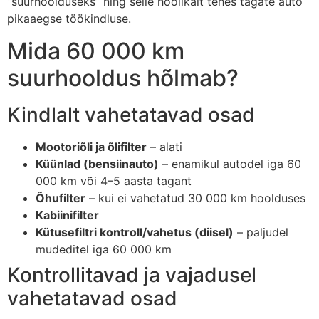
“suurhoolduseks” ning selle hoolikalt tehes tagate auto
pikaaegse töökindluse.
Mida 60 000 km
suurhooldus hõlmab?
Kindlalt vahetatavad osad
Mootoriõli ja õlifilter
– alati
Küünlad (bensiinauto)
– enamikul autodel iga 60
000 km või 4–5 aasta tagant
Õhufilter
– kui ei vahetatud 30 000 km hoolduses
Kabiinifilter
Kütusefiltri kontroll/vahetus (diisel)
– paljudel
mudeditel iga 60 000 km
Kontrollitavad ja vajadusel
vahetatavad osad