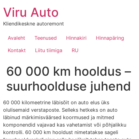
Viru Auto
Kliendikeskne autoremont
Avaleht
Teenused
Hinnakiri
Hinnapäring
Kontakt
Liitu tiimiga
RU
60 000 km hooldus –
suurhoolduse juhend
60 000 kilomeetrine läbisõit on auto elus üks
olulisemaid verstaposte. Selleks hetkeks on auto
läbinud märkimisväärsed koormused ja mitmed
komponendid vajavad kas vahetamist või põhjalikku
kontrolli. 60 000 km hooldust nimetatakse sageli