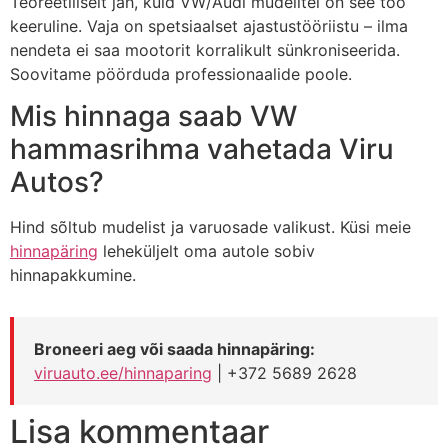
Teoreetiliselt jah, kuid VW/Audi mudelitel on see töö
keeruline. Vaja on spetsiaalset ajastustööriistu – ilma
nendeta ei saa mootorit korralikult sünkroniseerida.
Soovitame pöörduda professionaalide poole.
Mis hinnaga saab VW
hammasrihma vahetada Viru
Autos?
Hind sõltub mudelist ja varuosade valikust. Küsi meie
hinnapäring
leheküljelt oma autole sobiv
hinnapakkumine.
Broneeri aeg või saada hinnapäring:
viruauto.ee/hinnaparing
| +372 5689 2628
Lisa kommentaar