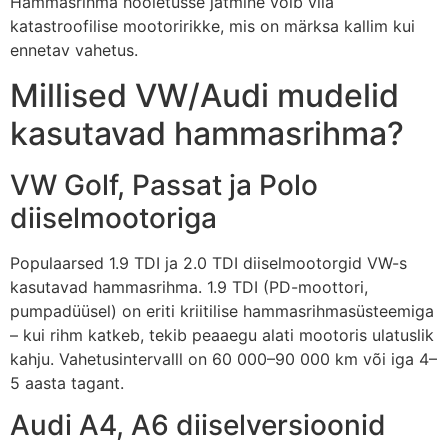
Hammasrihma hooletusse jätmine võib viia
katastroofilise mootoririkke, mis on märksa kallim kui
ennetav vahetus.
Millised VW/Audi mudelid
kasutavad hammasrihma?
VW Golf, Passat ja Polo
diiselmootoriga
Populaarsed 1.9 TDI ja 2.0 TDI diiselmootorgid VW-s
kasutavad hammasrihma. 1.9 TDI (PD-moottori,
pumpadüüsel) on eriti kriitilise hammasrihmasüsteemiga
– kui rihm katkeb, tekib peaaegu alati mootoris ulatuslik
kahju. Vahetusintervalll on 60 000–90 000 km või iga 4–
5 aasta tagant.
Audi A4, A6 diiselversioonid