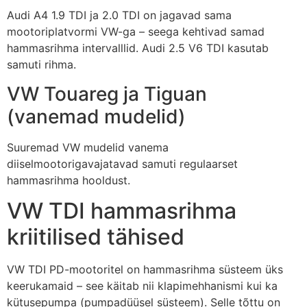
Audi A4 1.9 TDI ja 2.0 TDI on jagavad sama
mootoriplatvormi VW-ga – seega kehtivad samad
hammasrihma intervalllid. Audi 2.5 V6 TDI kasutab
samuti rihma.
VW Touareg ja Tiguan
(vanemad mudelid)
Suuremad VW mudelid vanema
diiselmootorigavajatavad samuti regulaarset
hammasrihma hooldust.
VW TDI hammasrihma
kriitilised tähised
VW TDI PD-mootoritel on hammasrihma süsteem üks
keerukamaid – see käitab nii klapimehhanismi kui ka
kütusepumpa (pumpadüüsel süsteem). Selle tõttu on