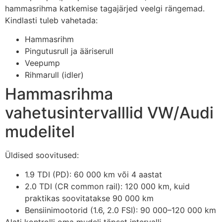
hammasrihma katkemise tagajärjed veelgi rängemad.
Kindlasti tuleb vahetada:
Hammasrihm
Pingutusrull ja ääriserull
Veepump
Rihmarull (idler)
Hammasrihma
vahetusintervalllid VW/Audi
mudelitel
Üldised soovitused:
1.9 TDI (PD): 60 000 km või 4 aastat
2.0 TDI (CR common rail): 120 000 km, kuid
praktikas soovitatakse 90 000 km
Bensiinimootorid (1.6, 2.0 FSI): 90 000–120 000 km
Alati kontrolli oma mudeli täpset intervalli –