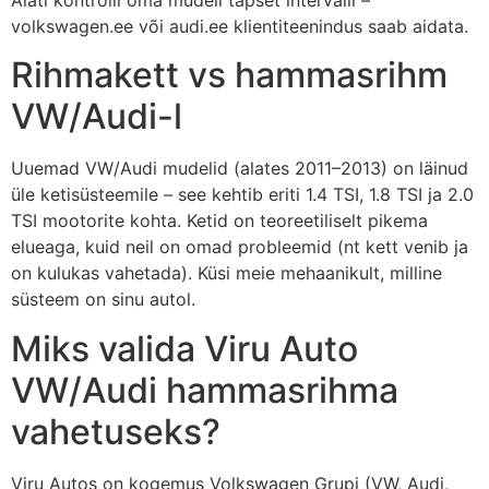
volkswagen.ee või audi.ee klientiteenindus saab aidata.
Rihmakett vs hammasrihm
VW/Audi-l
Uuemad VW/Audi mudelid (alates 2011–2013) on läinud
üle ketisüsteemile – see kehtib eriti 1.4 TSI, 1.8 TSI ja 2.0
TSI mootorite kohta. Ketid on teoreetiliselt pikema
elueaga, kuid neil on omad probleemid (nt kett venib ja
on kulukas vahetada). Küsi meie mehaanikult, milline
süsteem on sinu autol.
Miks valida Viru Auto
VW/Audi hammasrihma
vahetuseks?
Viru Autos on kogemus Volkswagen Grupi (VW, Audi,