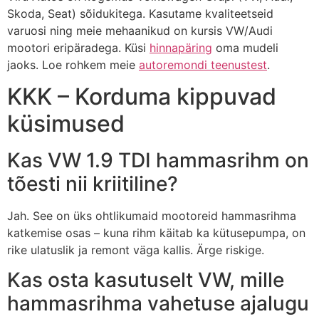
Skoda, Seat) sõidukitega. Kasutame kvaliteetseid
varuosi ning meie mehaanikud on kursis VW/Audi
mootori eripäradega. Küsi
hinnapäring
oma mudeli
jaoks. Loe rohkem meie
autoremondi teenustest
.
KKK – Korduma kippuvad
küsimused
Kas VW 1.9 TDI hammasrihm on
tõesti nii kriitiline?
Jah. See on üks ohtlikumaid mootoreid hammasrihma
katkemise osas – kuna rihm käitab ka kütusepumpa, on
rike ulatuslik ja remont väga kallis. Ärge riskige.
Kas osta kasutuselt VW, mille
hammasrihma vahetuse ajalugu