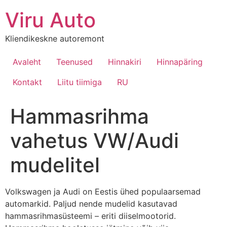
Viru Auto
Kliendikeskne autoremont
Avaleht
Teenused
Hinnakiri
Hinnapäring
Kontakt
Liitu tiimiga
RU
Hammasrihma
vahetus VW/Audi
mudelitel
Volkswagen ja Audi on Eestis ühed populaarsemad
automarkid. Paljud nende mudelid kasutavad
hammasrihmasüsteemi – eriti diiselmootorid.