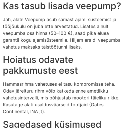
Kas tasub lisada veepump?
Jah, alati! Veepump asub samast ajami süsteemist ja
tööjõukulu on juba ette arvestatud. Lisates ainult
veepumba osa hinna (50–100 €), saad pika eluea
garantii kogu ajamisüsteemile. Hiljem eraldi veepumba
vahetus maksaks täistöötunni lisaks.
Hoiatus odavate
pakkumuste eest
Hammasrihma vahetuses ei tasu kompromisse teha.
Odav järelturu rihm võib katkeda enne ametlikku
vahetusintervalli, mis põhjustab mootori täieliku rikke.
Kasutage alati usaldusväärseid tootjaid (Gates,
Continental, INA jt).
Sagedased küsimused