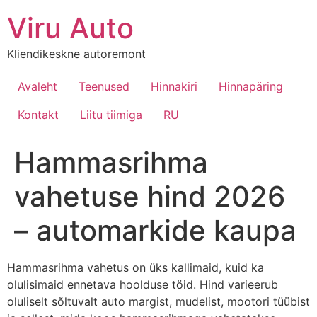
Viru Auto
Kliendikeskne autoremont
Avaleht
Teenused
Hinnakiri
Hinnapäring
Kontakt
Liitu tiimiga
RU
Hammasrihma
vahetuse hind 2026
– automarkide kaupa
Hammasrihma vahetus on üks kallimaid, kuid ka
olulisimaid ennetava hoolduse töid. Hind varieerub
oluliselt sõltuvalt auto margist, mudelist, mootori tüübist