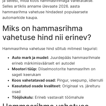
ja sellest, mida koos hammasrihmaga vahetatakse.
Selles artiklis anname ülevaate 2026. aasta
hammasrihma vahetuse hindadest populaarsete
automarkide kaupa.
Miks on hammasrihma
vahetuse hind nii erinev?
Hammasrihma vahetuse hind sõltub mitmest tegurist:
Auto mark ja mudel:
Juurdepääs hammasrihmale
erineb märkimisväärselt eri autodel
Mootori tüüp:
Diiselmootorite hammasrihm on
sageli keerukam
Koos vahetatavad osad:
Pingur, veepump, idlerrulli
Kasutatud osade kvaliteet:
Originaal vs. järelturu
osad
Tööjõukulu:
Erineb vastavalt töömahule