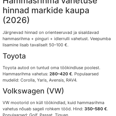
Hammasrihma vahetuse
hinnad markide kaupa
(2026)
Järgnevad hinnad on orienteeruvad ja sisaldavad
hammasrihma + pinguri + idlerrulli vahetust. Veepumba
lisamine lisab tavaliselt 50–100 €.
Toyota
Toyota autod on tuntud oma töökindluse poolest.
Hammasrihma vahetus:
280–420 €
. Populaarsed
mudelid: Corolla, Yaris, Avensis, RAV4.
Volkswagen (VW)
VW mootorid on küll töökindlad, kuid hammasrihma
vahetus nõuab sageli rohkem tööd. Hind:
350–580 €
.
Populaarsed: Golf, Passat, Tiguan.