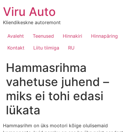
Viru Auto
Kliendikeskne autoremont
Avaleht
Teenused
Hinnakiri
Hinnapäring
Kontakt
Liitu tiimiga
RU
Hammasrihma
vahetuse juhend –
miks ei tohi edasi
lükata
Hammasrihm on üks mootori kõige olulisemaid