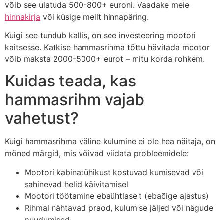
võib see ulatuda 500-800+ euroni. Vaadake meie
hinnakirja
või küsige meilt hinnapäring.
Kuigi see tundub kallis, on see investeering mootori
kaitsesse. Katkise hammasrihma tõttu hävitada mootor
võib maksta 2000-5000+ eurot – mitu korda rohkem.
Kuidas teada, kas
hammasrihm vajab
vahetust?
Kuigi hammasrihma väline kulumine ei ole hea näitaja, on
mõned märgid, mis võivad viidata probleemidele:
Mootori kabinatühikust kostuvad kumisevad või
sahinevad helid käivitamisel
Mootori töötamine ebaühtlaselt (ebaõige ajastus)
Rihmal nähtavad praod, kulumise jäljed või nägude
puudumised