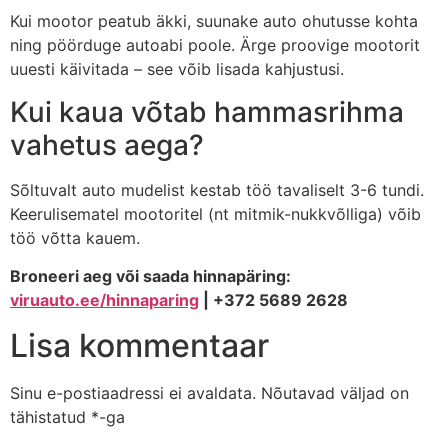
Kui mootor peatub äkki, suunake auto ohutusse kohta
ning pöörduge autoabi poole. Ärge proovige mootorit
uuesti käivitada – see võib lisada kahjustusi.
Kui kaua võtab hammasrihma
vahetus aega?
Sõltuvalt auto mudelist kestab töö tavaliselt 3-6 tundi.
Keerulisematel mootoritel (nt mitmik-nukkvõlliga) võib
töö võtta kauem.
Broneeri aeg või saada hinnapäring:
viruauto.ee/hinnaparing
| +372 5689 2628
Lisa kommentaar
Sinu e-postiaadressi ei avaldata.
Nõutavad väljad on
tähistatud
*
-ga