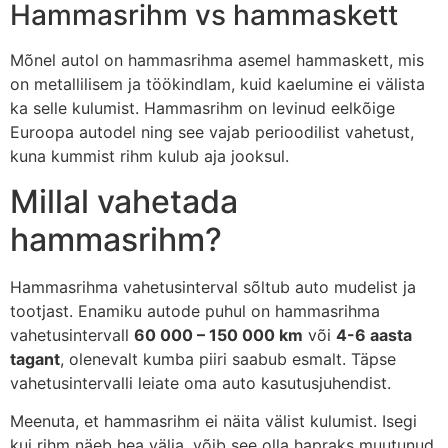
Hammasrihm vs hammaskett
Mõnel autol on hammasrihma asemel hammaskett, mis
on metallilisem ja töökindlam, kuid kaelumine ei välista
ka selle kulumist. Hammasrihm on levinud eelkõige
Euroopa autodel ning see vajab perioodilist vahetust,
kuna kummist rihm kulub aja jooksul.
Millal vahetada
hammasrihm?
Hammasrihma vahetusinterval sõltub auto mudelist ja
tootjast. Enamiku autode puhul on hammasrihma
vahetusintervall
60 000 – 150 000 km
või
4-6 aasta
tagant
, olenevalt kumba piiri saabub esmalt. Täpse
vahetusintervalli leiate oma auto kasutusjuhendist.
Meenuta, et hammasrihm ei näita välist kulumist. Isegi
kui rihm näeb hea välja, võib see olla hapraks muutunud