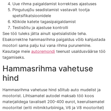
Uue rihma paigaldamist korrektses ajastuses
Pingutusjõu seadistamist vastavalt tootja
spetsifikatsioonidele
Kõikide katete tagasipaigaldamist
Testisõitu ja ajastuse kontrolli
See töö tuleks jätta ainult spetsialistide teha.
Ebakorrektne hammasrihma paigaldus võib kahjustada
mootori sama palju kui vana rihma purunemine.
Kasutage meie
autoremondi
teenust usaldusväärse töö
tagamiseks.
Hammasrihma vahetuse
hind
Hammasrihma vahetuse hind sõltub auto mudelist ja
mootorist. Lihtsamatel autodel maksab töö koos
materjalidega tavaliselt 200-400 eurot, keerulisematel
mootoritel (eriti mitmik­turbiiniga, V6 ja V8 mootoritel)