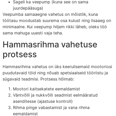
Sageli ka veepump (kuna see on sama
juurdepääsuga)
Veepumba samaaegne vahetus on mõistlik, kuna
töötasu moodustab suurema osa kulust ning lisaaeg on
minimaalne. Kui veepump hiljem rikki läheb, oleks töö
sama mahuga uuesti vaja teha.
Hammasrihma vahetuse
protsess
Hammasrihma vahetus on üks keerulisemaid mootoriosi
puudutavaid töid ning nõuab spetsiaalseid tööriistu ja
sügavaid teadmisi. Protsess hõlmab:
Mootori kaitsekatete eemaldamist
Väntvõlli ja nukkvõlli seadmist eelmääratud
asenditesse (ajastuse kontroll)
Rihma pinge vabastamist ja vana rihma
eemaldamist