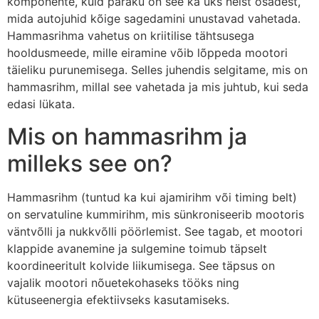
komponente, kuid paraku on see ka üks neist osadest,
mida autojuhid kõige sagedamini unustavad vahetada.
Hammasrihma vahetus on kriitilise tähtsusega
hooldusmeede, mille eiramine võib lõppeda mootori
täieliku purunemisega. Selles juhendis selgitame, mis on
hammasrihm, millal see vahetada ja mis juhtub, kui seda
edasi lükata.
Mis on hammasrihm ja
milleks see on?
Hammasrihm (tuntud ka kui ajamirihm või timing belt)
on servatuline kummirihm, mis sünkroniseerib mootoris
väntvõlli ja nukkvõlli pöörlemist. See tagab, et mootori
klappide avanemine ja sulgemine toimub täpselt
koordineeritult kolvide liikumisega. See täpsus on
vajalik mootori nõuetekohaseks tööks ning
kütuseenergia efektiivseks kasutamiseks.