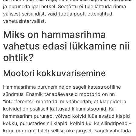
ja puruneda igal hetkel. Seetõttu ei tule lähtuda rihma
välisest seisundist, vaid tootja poolt ettenähtud
vahetus­intervallist.
Miks on hammasrihma
vahetus edasi lükkamine nii
ohtlik?
Mootori kokkuvarisemine
Hammasrihma purunemine on sageli katastroofiline
sündmus. Enamik tänapäevaseid mootorid on nn
“interferentsi” mootorid, mis tähendab, et klappidel ja
kolvidel on osaliselt kattuvad liikumistsoonid. Kui
hammasrihm puruneb, võivad kolvid lüüa avatud klapid
kokku, purustades nii klapid, kolbid kui ka silindripead –
kogu mootorit tuleb sellise rike järgselt sageli vahetada