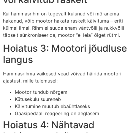
Kui hammasrihm on tugevalt kulunud või mõranema
hakanud, võib mootor hakata raskelt käivituma – eriti
külmal ilmal. Rihm ei suuda enam väntvõlli ja nukkvõlli
täpselt sünkroniseerida, mootor “ei leia” õiget rütmi.
Hoiatus 3: Mootori jõudluse
langus
Hammasrihma väikesed vead võivad häirida mootori
ajastust, mille tulemusel:
Mootor tundub nõrgem
Kütusekulu suureneb
Käivitumine muutub ebaühtlaseks
Gaasipedaali reageering on aeglasem
Hoiatus 4: Nähtavad