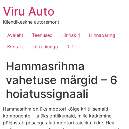
Viru Auto
Kliendikeskne autoremont
Avaleht
Teenused
Hinnakiri
Hinnapäring
Kontakt
Liitu tiimiga
RU
Hammasrihma
vahetuse märgid – 6
hoiatussignaali
Hammasrihm on üks mootori kõige kriitilisemaid
komponente – ja üks ohtlikumaid, mille katkemine
põhjustab peaaegu alati mootori täieliku rikke. Hea