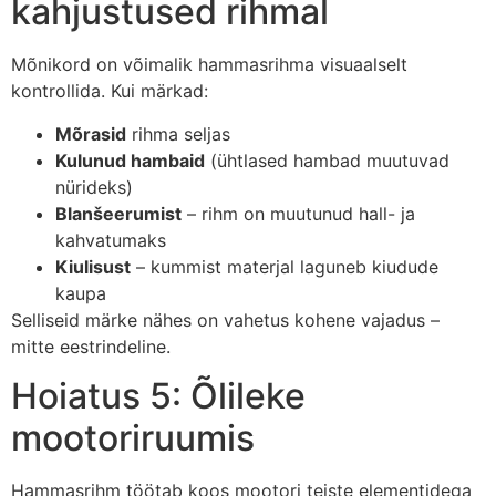
kahjustused rihmal
Mõnikord on võimalik hammasrihma visuaalselt
kontrollida. Kui märkad:
Mõrasid
rihma seljas
Kulunud hambaid
(ühtlased hambad muutuvad
nürideks)
Blanšeerumist
– rihm on muutunud hall- ja
kahvatumaks
Kiulisust
– kummist materjal laguneb kiudude
kaupa
Selliseid märke nähes on vahetus kohene vajadus –
mitte eestrindeline.
Hoiatus 5: Õlileke
mootoriruumis
Hammasrihm töötab koos mootori teiste elementidega