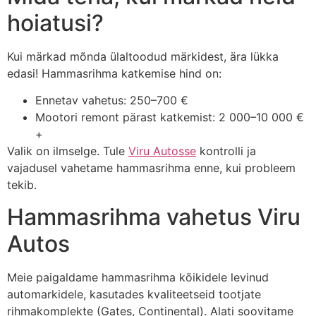
hoiatusi?
Kui märkad mõnda ülaltoodud märkidest, ära lükka
edasi! Hammasrihma katkemise hind on:
Ennetav vahetus: 250–700 €
Mootori remont pärast katkemist: 2 000–10 000 €
+
Valik on ilmselge. Tule
Viru Autosse
kontrolli ja
vajadusel vahetame hammasrihma enne, kui probleem
tekib.
Hammasrihma vahetus Viru
Autos
Meie paigaldame hammasrihma kõikidele levinud
automarkidele, kasutades kvaliteetseid tootjate
rihmakomplekte (Gates, Continental). Alati soovitame