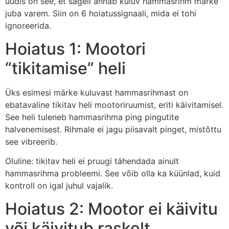
uudis on see, et sageli annab kuluv hammasrihm märke
juba varem. Siin on 6 hoiatussignaali, mida ei tohi
ignoreerida.
Hoiatus 1: Mootori
“tikitamise” heli
Üks esimesi märke kuluvast hammasrihmast on
ebatavaline tikitav heli mootoriruumist, eriti käivitamisel.
See heli tuleneb hammasrihma ping pingutite
halvenemisest. Rihmale ei jagu piisavalt pinget, mistõttu
see vibreerib.
Oluline: tikitav heli ei pruugi tähendada ainult
hammasrihma probleemi. See võib olla ka küünlad, kuid
kontroll on igal juhul vajalik.
Hoiatus 2: Mootor ei käivitu
või käivitub raskelt