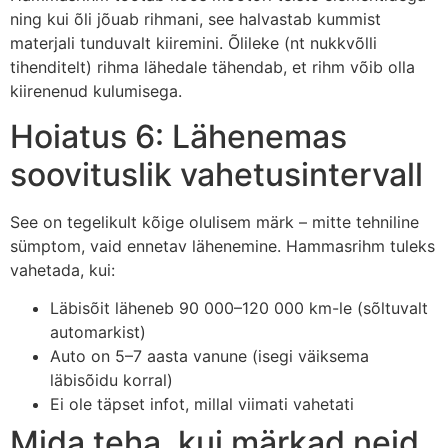
ning kui õli jõuab rihmani, see halvastab kummist
materjali tunduvalt kiiremini. Õlileke (nt nukkvõlli
tihenditelt) rihma lähedale tähendab, et rihm võib olla
kiirenenud kulumisega.
Hoiatus 6: Lähenemas
soovituslik vahetusintervall
See on tegelikult kõige olulisem märk – mitte tehniline
sümptom, vaid ennetav lähenemine. Hammasrihm tuleks
vahetada, kui:
Läbisõit läheneb 90 000–120 000 km-le (sõltuvalt
automarkist)
Auto on 5–7 aasta vanune (isegi väiksema
läbisõidu korral)
Ei ole täpset infot, millal viimati vahetati
Mida teha, kui märkad neid