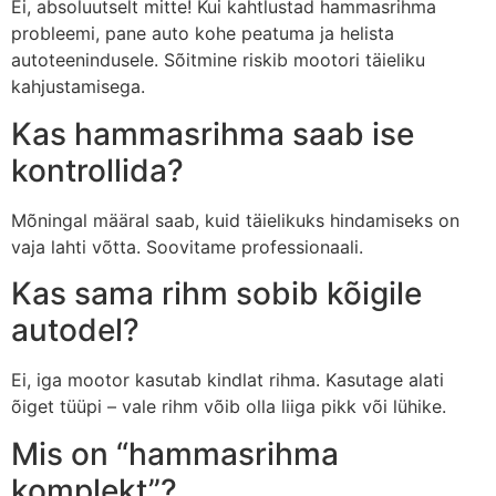
Ei, absoluutselt mitte! Kui kahtlustad hammasrihma
probleemi, pane auto kohe peatuma ja helista
autoteenindusele. Sõitmine riskib mootori täieliku
kahjustamisega.
Kas hammasrihma saab ise
kontrollida?
Mõningal määral saab, kuid täielikuks hindamiseks on
vaja lahti võtta. Soovitame professionaali.
Kas sama rihm sobib kõigile
autodel?
Ei, iga mootor kasutab kindlat rihma. Kasutage alati
õiget tüüpi – vale rihm võib olla liiga pikk või lühike.
Mis on “hammasrihma
komplekt”?