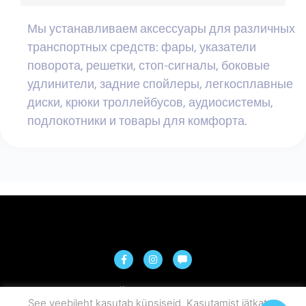
Мы устанавливаем аксессуары для различных
транспортных средств: фары, указатели
поворота, решетки, стоп-сигналы, боковые
удлинители, задние спойлеры, легкосплавные
диски, крюки троллейбусов, аудиосистемы,
подлокотники и товары для комфорта.
See veebileht kasutab küpsiseid. Kasutamist jätkates