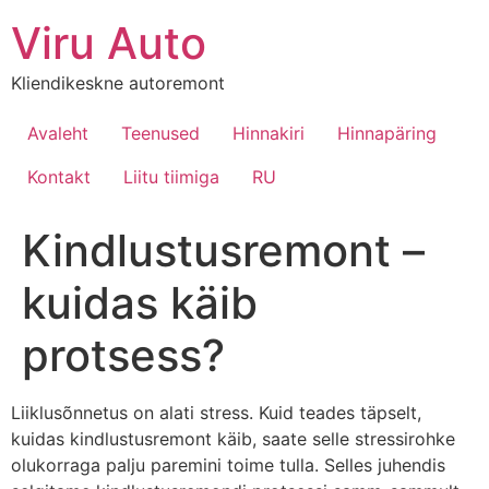
Viru Auto
Kliendikeskne autoremont
Avaleht
Teenused
Hinnakiri
Hinnapäring
Kontakt
Liitu tiimiga
RU
Kindlustusremont –
kuidas käib
protsess?
Liiklusõnnetus on alati stress. Kuid teades täpselt,
kuidas kindlustusremont käib, saate selle stressirohke
olukorraga palju paremini toime tulla. Selles juhendis