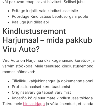
või pakuvad ebapiisavat hüvitust. Sellisel juhul:
Esitage kirjalik vaie kindlustusseltsile
Pöörduge Kindlustuse Lepitusorgani poole
Kaaluge juriidilist abi
Kindlustusremont
Harjumaal – mida pakkub
Viru Auto?
Viru Auto on Harjumaa üks kogenumaid keretöö- ja
värvimistöökoda. Meie teenused kindlustusremondi
raames hõlmavad:
Täielikku kahjuhinnangut ja dokumentatsiooni
Professionaalset kere taastamist
Originaalvärviga täpset värvimist
Koostöö kõigi suurimate kindlustusseltsidega
Tutvu meie
hinnakirjaga
ja võta ühendust, et saada