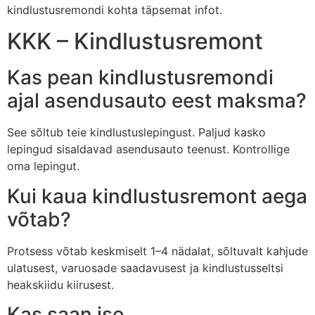
kindlustusremondi kohta täpsemat infot.
KKK – Kindlustusremont
Kas pean kindlustusremondi
ajal asendusauto eest maksma?
See sõltub teie kindlustuslepingust. Paljud kasko
lepingud sisaldavad asendusauto teenust. Kontrollige
oma lepingut.
Kui kaua kindlustusremont aega
võtab?
Protsess võtab keskmiselt 1–4 nädalat, sõltuvalt kahjude
ulatusest, varuosade saadavusest ja kindlustusseltsi
heakskiidu kiirusest.
Kas saan ise