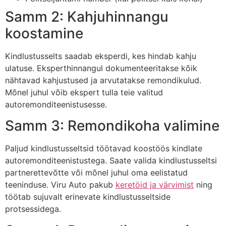
Samm 2: Kahjuhinnangu
koostamine
Kindlustusselts saadab eksperdi, kes hindab kahju
ulatuse. Eksperthinnangul dokumenteeritakse kõik
nähtavad kahjustused ja arvutatakse remondikulud.
Mõnel juhul võib ekspert tulla teie valitud
autoremonditeenistusesse.
Samm 3: Remondikoha valimine
Paljud kindlustusseltsid töötavad koostöös kindlate
autoremonditeenistustega. Saate valida kindlustusseltsi
partnerettevõtte või mõnel juhul oma eelistatud
teeninduse. Viru Auto pakub
keretöid ja värvimist
ning
töötab sujuvalt erinevate kindlustusseltside
protsessidega.