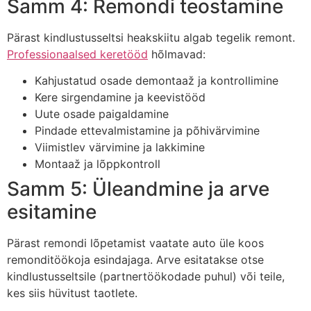
Samm 4: Remondi teostamine
Pärast kindlustusseltsi heakskiitu algab tegelik remont.
Professionaalsed keretööd
hõlmavad:
Kahjustatud osade demontaaž ja kontrollimine
Kere sirgendamine ja keevistööd
Uute osade paigaldamine
Pindade ettevalmistamine ja põhivärvimine
Viimistlev värvimine ja lakkimine
Montaaž ja lõppkontroll
Samm 5: Üleandmine ja arve
esitamine
Pärast remondi lõpetamist vaatate auto üle koos
remonditöökoja esindajaga. Arve esitatakse otse
kindlustusseltsile (partnertöökodade puhul) või teile,
kes siis hüvitust taotlete.