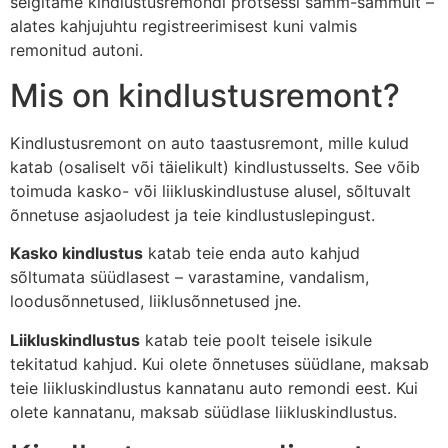
selgitame kindlustusremondi protsessi samm-sammult –
alates kahjujuhtu registreerimisest kuni valmis
remonitud autoni.
Mis on kindlustusremont?
Kindlustusremont on auto taastusremont, mille kulud
katab (osaliselt või täielikult) kindlustusselts. See võib
toimuda kasko- või liikluskindlustuse alusel, sõltuvalt
õnnetuse asjaoludest ja teie kindlustuslepingust.
Kasko kindlustus
katab teie enda auto kahjud
sõltumata süüdlasest – varastamine, vandalism,
loodusõnnetused, liiklusõnnetused jne.
Liikluskindlustus
katab teie poolt teisele isikule
tekitatud kahjud. Kui olete õnnetuses süüdlane, maksab
teie liikluskindlustus kannatanu auto remondi eest. Kui
olete kannatanu, maksab süüdlase liikluskindlustus.