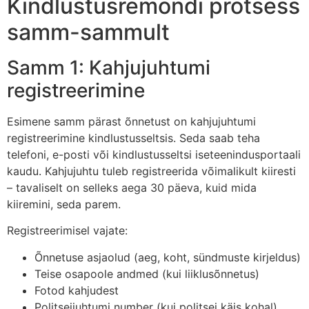
Kindlustusremondi protsess
samm-sammult
Samm 1: Kahjujuhtumi
registreerimine
Esimene samm pärast õnnetust on kahjujuhtumi
registreerimine kindlustusseltsis. Seda saab teha
telefoni, e-posti või kindlustusseltsi iseteenindusportaali
kaudu. Kahjujuhtu tuleb registreerida võimalikult kiiresti
– tavaliselt on selleks aega 30 päeva, kuid mida
kiiremini, seda parem.
Registreerimisel vajate:
Õnnetuse asjaolud (aeg, koht, sündmuste kirjeldus)
Teise osapoole andmed (kui liiklusõnnetus)
Fotod kahjudest
Politseijuhtumi number (kui politsei käis kohal)