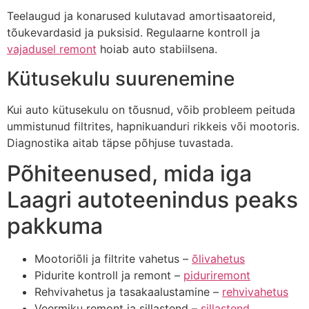
Teelaugud ja konarused kulutavad amortisaatoreid,
tõukevardasid ja puksisid. Regulaarne kontroll ja
vajadusel remont
hoiab auto stabiilsena.
Kütusekulu suurenemine
Kui auto kütusekulu on tõusnud, võib probleem peituda
ummistunud filtrites, hapnikuanduri rikkeis või mootoris.
Diagnostika aitab täpse põhjuse tuvastada.
Põhiteenused, mida iga
Laagri autoteenindus peaks
pakkuma
Mootoriõli ja filtrite vahetus –
õlivahetus
Pidurite kontroll ja remont –
piduriremont
Rehvivahetus ja tasakaalustamine –
rehvivahetus
Veermiku remont ja sillastend –
sillastend