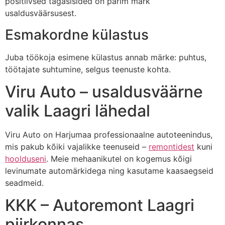
positiivsed tagasisided on parim märk
usaldusväärsusest.
Esmakordne külastus
Juba töökoja esimene külastus annab märke: puhtus,
töötajate suhtumine, selgus teenuste kohta.
Viru Auto – usaldusväärne
valik Laagri lähedal
Viru Auto on Harjumaa professionaalne autoteenindus,
mis pakub kõiki vajalikke teenuseid –
remontidest
kuni
hoolduseni
. Meie mehaanikutel on kogemus kõigi
levinumate automärkidega ning kasutame kaasaegseid
seadmeid.
KKK – Autoremont Laagri
piirkonnas