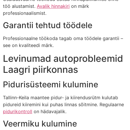
töö alustamist.
Avalik hinnakiri
on märk
professionaalismist.
Garantii tehtud töödele
Professionaalne töökoda tagab oma töödele garantii –
see on kvaliteedi märk.
Levinumad autoprobleemid
Laagri piirkonnas
Pidurisüsteemi kulumine
Tallinn-Keila maantee pidur- ja kiirendusrütm kulutab
pidureid kiiremini kui puhas linnas sõitmine. Regulaarne
pidurikontroll
on hädavajalik.
Veermiku kulumine