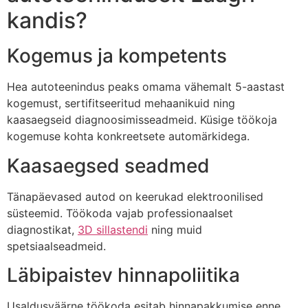
kandis?
Kogemus ja kompetents
Hea autoteenindus peaks omama vähemalt 5-aastast
kogemust, sertifitseeritud mehaanikuid ning
kaasaegseid diagnoosimisseadmeid. Küsige töökoja
kogemuse kohta konkreetsete automärkidega.
Kaasaegsed seadmed
Tänapäevased autod on keerukad elektroonilised
süsteemid. Töökoda vajab professionaalset
diagnostikat,
3D sillastendi
ning muid
spetsiaalseadmeid.
Läbipaistev hinnapoliitika
Usaldusväärne töökoda esitab hinnapakkumise enne