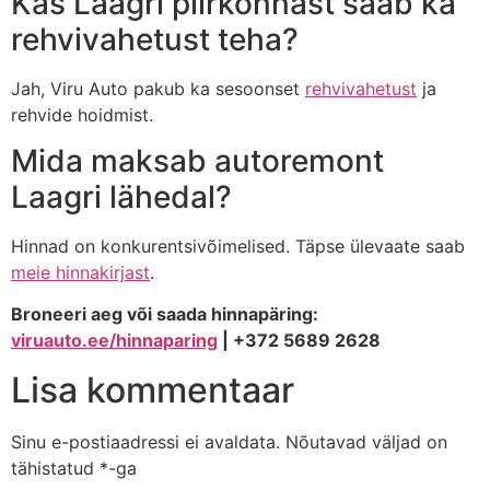
Kas Laagri piirkonnast saab ka
rehvivahetust teha?
Jah, Viru Auto pakub ka sesoonset
rehvivahetust
ja
rehvide hoidmist.
Mida maksab autoremont
Laagri lähedal?
Hinnad on konkurentsivõimelised. Täpse ülevaate saab
meie hinnakirjast
.
Broneeri aeg või saada hinnapäring:
viruauto.ee/hinnaparing
| +372 5689 2628
Lisa kommentaar
Sinu e-postiaadressi ei avaldata.
Nõutavad väljad on
tähistatud
*
-ga