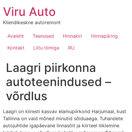
Viru Auto
Kliendikeskne autoremont
Avaleht
Teenused
Hinnakiri
Hinnapäring
Kontakt
Liitu tiimiga
RU
Laagri piirkonna
autoteenindused –
võrdlus
Laagri on kiiresti kasvav elamupiirkond Harjumaal, kust
Tallinna on vaid mõned minutid sõiduaega. Tuhandete
autojuhtide igapäevane linnasõit ja kiirteel liiklemine