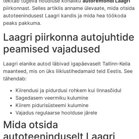
tekitab tugeva nõudluse kohaliku
autoremondi Laagri
piirkonnast. Selles artiklis anname ülevaate, mida otsida
autoteenindusest Laagri kandis ja mida hea töökoda
peaks pakkuma.
Laagri piirkonna autojuhtide
peamised vajadused
Laagri elanike autod läbivad igapäevaselt Tallinn-Keila
maanteed, mis on üks liiklustihedamaid teid Eestis. See
tähendab:
Kiirendusi ja pidurdusi rohkem kui linnasõidul
Sagedasem veermiku kulumine
Kiirem pidurisüsteemi kulumine
Vajadus regulaarse hoolduse järele
Mida otsida
autoteeninduselt Laagri