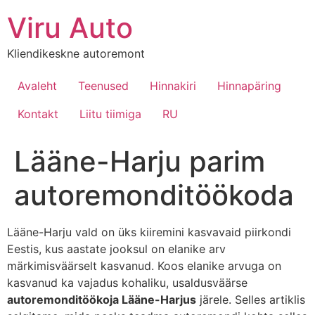
Viru Auto
Kliendikeskne autoremont
Avaleht
Teenused
Hinnakiri
Hinnapäring
Kontakt
Liitu tiimiga
RU
Lääne-Harju parim
autoremonditöökoda
Lääne-Harju vald on üks kiiremini kasvavaid piirkondi
Eestis, kus aastate jooksul on elanike arv
märkimisväärselt kasvanud. Koos elanike arvuga on
kasvanud ka vajadus kohaliku, usaldusväärse
autoremonditöökoja Lääne-Harjus
järele. Selles artiklis