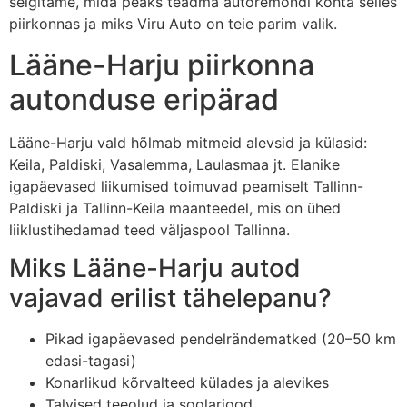
selgitame, mida peaks teadma autoremondi kohta selles
piirkonnas ja miks Viru Auto on teie parim valik.
Lääne-Harju piirkonna
autonduse eripärad
Lääne-Harju vald hõlmab mitmeid alevsid ja külasid:
Keila, Paldiski, Vasalemma, Laulasmaa jt. Elanike
igapäevased liikumised toimuvad peamiselt Tallinn-
Paldiski ja Tallinn-Keila maanteedel, mis on ühed
liiklustihedamad teed väljaspool Tallinna.
Miks Lääne-Harju autod
vajavad erilist tähelepanu?
Pikad igapäevased pendelrändematked (20–50 km
edasi-tagasi)
Konarlikud kõrvalteed külades ja alevikes
Talvised teeolud ja soolariood