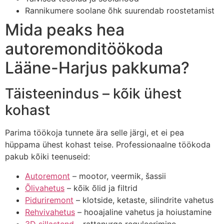
Rannikumere soolane õhk suurendab roostetamist
Mida peaks hea
autoremonditöökoda
Lääne-Harjus pakkuma?
Täisteenindus – kõik ühest
kohast
Parima töökoja tunnete ära selle järgi, et ei pea
hüppama ühest kohast teise. Professionaalne töökoda
pakub kõiki teenuseid:
Autoremont
– mootor, veermik, šassii
Õlivahetus
– kõik õlid ja filtrid
Piduriremont
– klotside, ketaste, silindrite vahetus
Rehvivahetus
– hooajaline vahetus ja hoiustamine
3D sillastend
– rattanurga reguleerimine