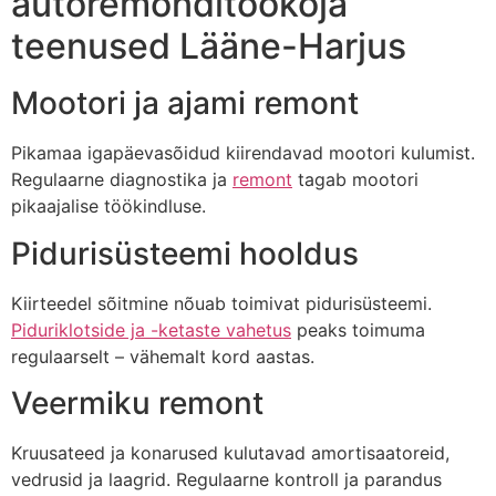
autoremonditöökoja
teenused Lääne-Harjus
Mootori ja ajami remont
Pikamaa igapäevasõidud kiirendavad mootori kulumist.
Regulaarne diagnostika ja
remont
tagab mootori
pikaajalise töökindluse.
Pidurisüsteemi hooldus
Kiirteedel sõitmine nõuab toimivat pidurisüsteemi.
Piduriklotside ja -ketaste vahetus
peaks toimuma
regulaarselt – vähemalt kord aastas.
Veermiku remont
Kruusateed ja konarused kulutavad amortisaatoreid,
vedrusid ja laagrid. Regulaarne kontroll ja parandus