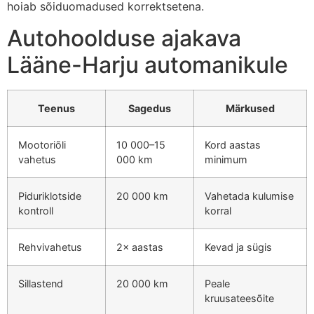
hoiab sõiduomadused korrektsetena.
Autohoolduse ajakava
Lääne-Harju automanikule
Teenus
Sagedus
Märkused
Mootoriõli
10 000–15
Kord aastas
vahetus
000 km
minimum
Piduriklotside
20 000 km
Vahetada kulumise
kontroll
korral
Rehvivahetus
2× aastas
Kevad ja sügis
Sillastend
20 000 km
Peale
kruusateesõite