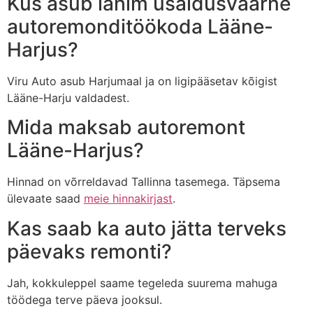
Kus asub lähim usaldusväärne
autoremonditöökoda Lääne-
Harjus?
Viru Auto asub Harjumaal ja on ligipääsetav kõigist
Lääne-Harju valdadest.
Mida maksab autoremont
Lääne-Harjus?
Hinnad on võrreldavad Tallinna tasemega. Täpsema
ülevaate saad
meie hinnakirjast
.
Kas saab ka auto jätta terveks
päevaks remonti?
Jah, kokkuleppel saame tegeleda suurema mahuga
töödega terve päeva jooksul.