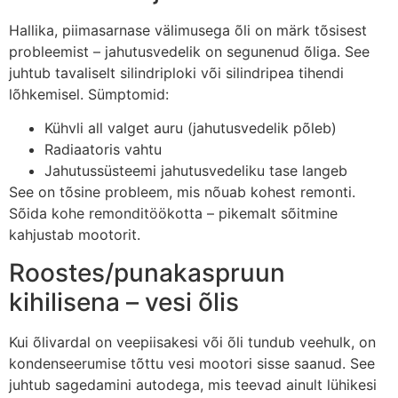
Hallika, piimasarnase välimusega õli on märk tõsisest
probleemist – jahutusvedelik on segunenud õliga. See
juhtub tavaliselt silindriploki või silindripea tihendi
lõhkemisel. Sümptomid:
Kühvli all valget auru (jahutusvedelik põleb)
Radiaatoris vahtu
Jahutussüsteemi jahutusvedeliku tase langeb
See on tõsine probleem, mis nõuab kohest remonti.
Sõida kohe remonditöökotta – pikemalt sõitmine
kahjustab mootorit.
Roostes/punakaspruun
kihilisena – vesi õlis
Kui õlivardal on veepiisakesi või õli tundub veehulk, on
kondenseerumise tõttu vesi mootori sisse saanud. See
juhtub sagedamini autodega, mis teevad ainult lühikesi