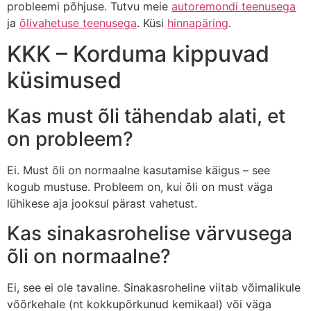
probleemi põhjuse. Tutvu meie
autoremondi teenusega
ja
õlivahetuse teenusega
. Küsi
hinnapäring
.
KKK – Korduma kippuvad
küsimused
Kas must õli tähendab alati, et
on probleem?
Ei. Must õli on normaalne kasutamise käigus – see
kogub mustuse. Probleem on, kui õli on must väga
lühikese aja jooksul pärast vahetust.
Kas sinakasrohelise värvusega
õli on normaalne?
Ei, see ei ole tavaline. Sinakasroheline viitab võimalikule
võõrkehale (nt kokkupõrkunud kemikaal) või väga