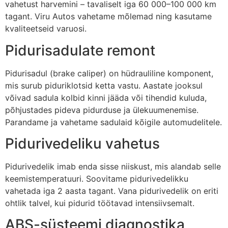
vahetust harvemini – tavaliselt iga 60 000–100 000 km
tagant. Viru Autos vahetame mõlemad ning kasutame
kvaliteetseid varuosi.
Pidurisadulate remont
Pidurisadul (brake caliper) on hüdrauliline komponent,
mis surub piduriklotsid ketta vastu. Aastate jooksul
võivad sadula kolbid kinni jääda või tihendid kuluda,
põhjustades pideva pidurduse ja ülekuumenemise.
Parandame ja vahetame sadulaid kõigile automudelitele.
Pidurivedeliku vahetus
Pidurivedelik imab enda sisse niiskust, mis alandab selle
keemistemperatuuri. Soovitame pidurivedelikku
vahetada iga 2 aasta tagant. Vana pidurivedelik on eriti
ohtlik talvel, kui pidurid töötavad intensiivsemalt.
ABS-süsteemi diagnostika