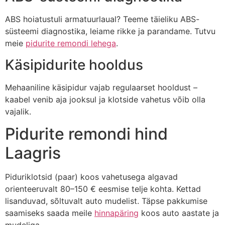
ABS hoiatustuli armatuurlaual? Teeme täieliku ABS-
süsteemi diagnostika, leiame rikke ja parandame. Tutvu
meie
pidurite remondi lehega
.
Käsipidurite hooldus
Mehaaniline käsipidur vajab regulaarset hooldust –
kaabel venib aja jooksul ja klotside vahetus võib olla
vajalik.
Pidurite remondi hind
Laagris
Piduriklotsid (paar) koos vahetusega algavad
orienteeruvalt 80–150 € eesmise telje kohta. Kettad
lisanduvad, sõltuvalt auto mudelist. Täpse pakkumise
saamiseks saada meile
hinnapäring
koos auto aastate ja