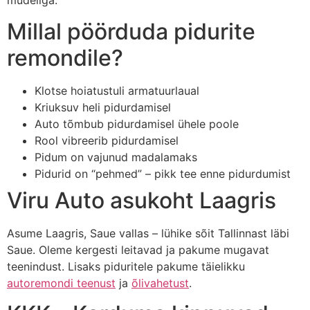
mudeliga.
Millal pöörduda pidurite
remondile?
Klotse hoiatustuli armatuurlaual
Kriuksuv heli pidurdamisel
Auto tõmbub pidurdamisel ühele poole
Rool vibreerib pidurdamisel
Pidum on vajunud madalamaks
Pidurid on “pehmed” – pikk tee enne pidurdumist
Viru Auto asukoht Laagris
Asume Laagris, Saue vallas – lühike sõit Tallinnast läbi
Saue. Oleme kergesti leitavad ja pakume mugavat
teenindust. Lisaks piduritele pakume täielikku
autoremondi teenust
ja
õlivahetust
.