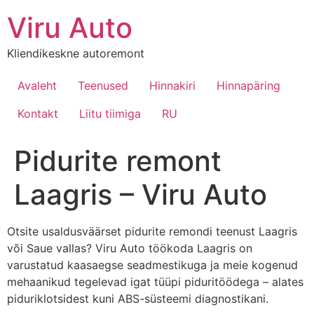
Viru Auto
Kliendikeskne autoremont
Avaleht
Teenused
Hinnakiri
Hinnapäring
Kontakt
Liitu tiimiga
RU
Pidurite remont
Laagris – Viru Auto
Otsite usaldusväärset pidurite remondi teenust Laagris
või Saue vallas? Viru Auto töökoda Laagris on
varustatud kaasaegse seadmestikuga ja meie kogenud
mehaanikud tegelevad igat tüüpi piduritöödega – alates
piduriklotsidest kuni ABS-süsteemi diagnostikani.