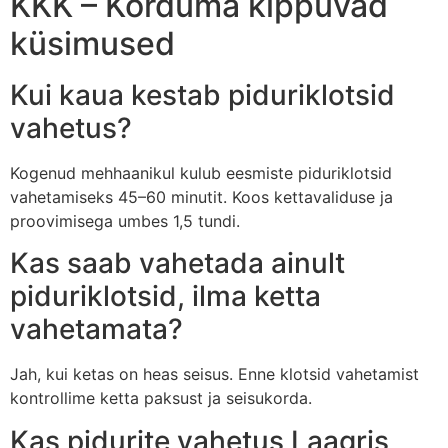
KKK – Korduma kippuvad
küsimused
Kui kaua kestab piduriklotsid
vahetus?
Kogenud mehhaanikul kulub eesmiste piduriklotsid
vahetamiseks 45–60 minutit. Koos kettavaliduse ja
proovimisega umbes 1,5 tundi.
Kas saab vahetada ainult
piduriklotsid, ilma ketta
vahetamata?
Jah, kui ketas on heas seisus. Enne klotsid vahetamist
kontrollime ketta paksust ja seisukorda.
Kas pidurite vahetus Laagris