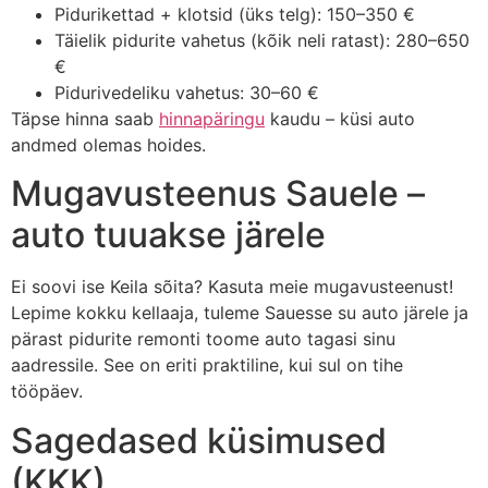
Pidurikettad + klotsid (üks telg): 150–350 €
Täielik pidurite vahetus (kõik neli ratast): 280–650
€
Pidurivedeliku vahetus: 30–60 €
Täpse hinna saab
hinnapäringu
kaudu – küsi auto
andmed olemas hoides.
Mugavusteenus Sauele –
auto tuuakse järele
Ei soovi ise Keila sõita? Kasuta meie mugavusteenust!
Lepime kokku kellaaja, tuleme Sauesse su auto järele ja
pärast pidurite remonti toome auto tagasi sinu
aadressile. See on eriti praktiline, kui sul on tihe
tööpäev.
Sagedased küsimused
(KKK)