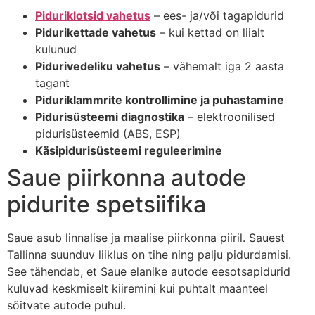
Piduriklotsid vahetus
– ees- ja/või tagapidurid
Pidurikettade vahetus
– kui kettad on liialt
kulunud
Pidurivedeliku vahetus
– vähemalt iga 2 aasta
tagant
Piduriklammrite kontrollimine ja puhastamine
Pidurisüsteemi diagnostika
– elektroonilised
pidurisüsteemid (ABS, ESP)
Käsipidurisüsteemi reguleerimine
Saue piirkonna autode
pidurite spetsiifika
Saue asub linnalise ja maalise piirkonna piiril. Sauest
Tallinna suunduv liiklus on tihe ning palju pidurdamisi.
See tähendab, et Saue elanike autode eesotsapidurid
kuluvad keskmiselt kiiremini kui puhtalt maanteel
sõitvate autode puhul.