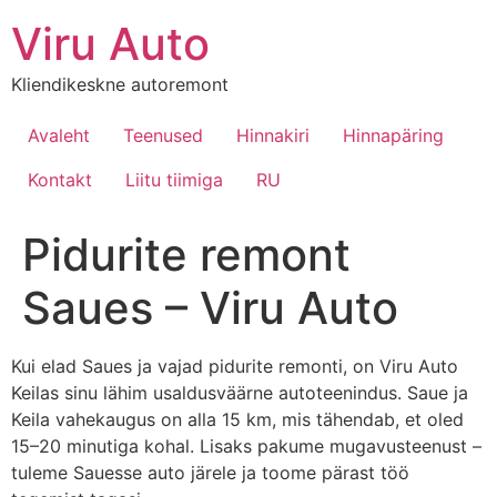
Viru Auto
Kliendikeskne autoremont
Avaleht
Teenused
Hinnakiri
Hinnapäring
Kontakt
Liitu tiimiga
RU
Pidurite remont
Saues – Viru Auto
Kui elad Saues ja vajad pidurite remonti, on Viru Auto
Keilas sinu lähim usaldusväärne autoteenindus. Saue ja
Keila vahekaugus on alla 15 km, mis tähendab, et oled
15–20 minutiga kohal. Lisaks pakume mugavusteenust –
tuleme Sauesse auto järele ja toome pärast töö