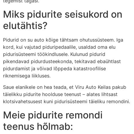
tegemist tagasi.
Miks pidurite seisukord on
elutähtis?
Pidurid on su auto kõige tähtsam ohutussüsteem. Iga
kord, kui vajutad piduripedaalile, usaldad oma elu
pidurisüsteemi töökindlusele. Kulunud pidurid
pikendavad pidurdusteekonda, tekitavad ebaühtlast
pidurdamist ja võivad lõppeda katastroofilise
riknemisega liikluses.
Saue elanikele on hea teada, et Viru Auto Keilas pakub
täielikku pidurite hoolduse teenust – alates lihtsast
klotsivahetsusest kuni pidurisüsteemi täieliku remondini.
Meie pidurite remondi
teenus hõlmab: