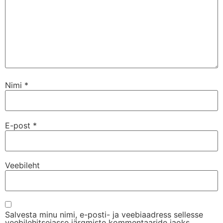
Nimi
*
E-post
*
Veebileht
Salvesta minu nimi, e-posti- ja veebiaadress sellesse
veebilehitsejasse järgmiste kommentaaride jaoks.