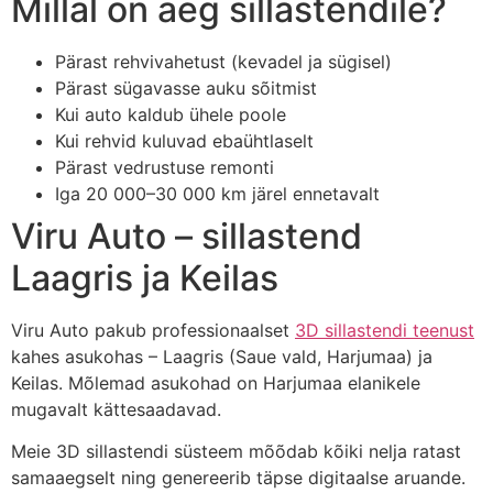
Millal on aeg sillastendile?
Pärast rehvivahetust (kevadel ja sügisel)
Pärast sügavasse auku sõitmist
Kui auto kaldub ühele poole
Kui rehvid kuluvad ebaühtlaselt
Pärast vedrustuse remonti
Iga 20 000–30 000 km järel ennetavalt
Viru Auto – sillastend
Laagris ja Keilas
Viru Auto pakub professionaalset
3D sillastendi teenust
kahes asukohas – Laagris (Saue vald, Harjumaa) ja
Keilas. Mõlemad asukohad on Harjumaa elanikele
mugavalt kättesaadavad.
Meie 3D sillastendi süsteem mõõdab kõiki nelja ratast
samaaegselt ning genereerib täpse digitaalse aruande.