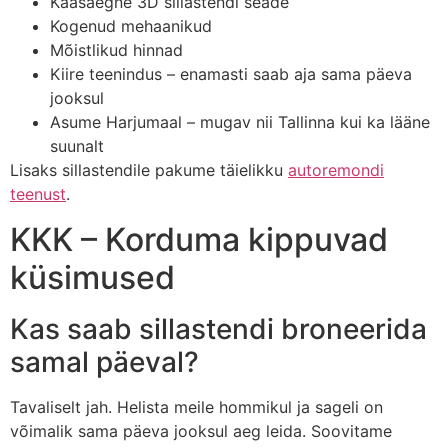
Kaasaegne 3D sillastendi seade
Kogenud mehaanikud
Mõistlikud hinnad
Kiire teenindus – enamasti saab aja sama päeva
jooksul
Asume Harjumaal – mugav nii Tallinna kui ka lääne
suunalt
Lisaks sillastendile pakume täielikku
autoremondi
teenust
.
KKK – Korduma kippuvad
küsimused
Kas saab sillastendi broneerida
samal päeval?
Tavaliselt jah. Helista meile hommikul ja sageli on
võimalik sama päeva jooksul aeg leida. Soovitame