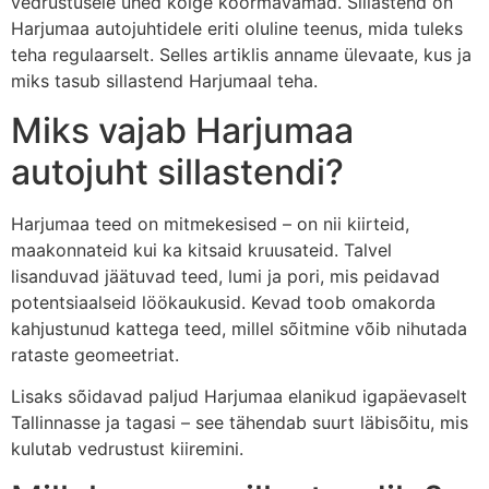
vedrustusele ühed kõige koormavamad. Sillastend on
Harjumaa autojuhtidele eriti oluline teenus, mida tuleks
teha regulaarselt. Selles artiklis anname ülevaate, kus ja
miks tasub sillastend Harjumaal teha.
Miks vajab Harjumaa
autojuht sillastendi?
Harjumaa teed on mitmekesised – on nii kiirteid,
maakonnateid kui ka kitsaid kruusateid. Talvel
lisanduvad jäätuvad teed, lumi ja pori, mis peidavad
potentsiaalseid löökaukusid. Kevad toob omakorda
kahjustunud kattega teed, millel sõitmine võib nihutada
rataste geomeetriat.
Lisaks sõidavad paljud Harjumaa elanikud igapäevaselt
Tallinnasse ja tagasi – see tähendab suurt läbisõitu, mis
kulutab vedrustust kiiremini.