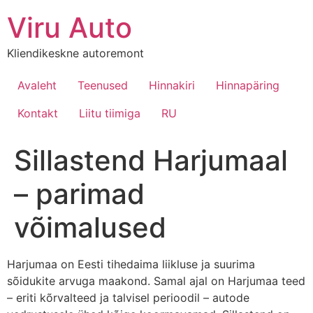
Viru Auto
Kliendikeskne autoremont
Avaleht
Teenused
Hinnakiri
Hinnapäring
Kontakt
Liitu tiimiga
RU
Sillastend Harjumaal
– parimad
võimalused
Harjumaa on Eesti tihedaima liikluse ja suurima
sõidukite arvuga maakond. Samal ajal on Harjumaa teed
– eriti kõrvalteed ja talvisel perioodil – autode