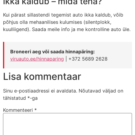
ikka kaldub – mida teha?
Kui pärast sillastendi tegemist auto ikka kaldub, võib
põhjus olla mehaanilises kulumises (silentplokk,
kuulliigend). Saada meile info ja me kontrolline auto üle.
Broneeri aeg või saada hinnapäring:
viruauto.ee/hinnaparing
| +372 5689 2628
Lisa kommentaar
Sinu e-postiaadressi ei avaldata.
Nõutavad väljad on
tähistatud
*
-ga
Kommenteeri
*