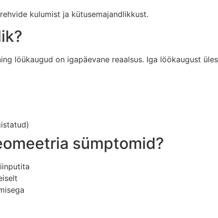
rehvide kulumist ja kütusemajandlikkust.
lik?
 ning löükaugud on igapäevane reaalsus. Iga löökaugust üle
gistatud)
ageomeetria sümptomid?
iinputita
iselt
umisega