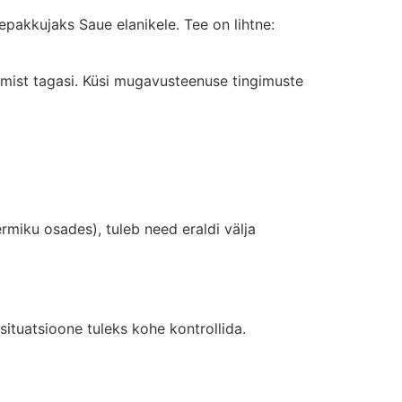
pakkujaks Saue elanikele. Tee on lihtne:
emist tagasi. Küsi mugavusteenuse tingimuste
miku osades), tuleb need eraldi välja
situatsioone tuleks kohe kontrollida.