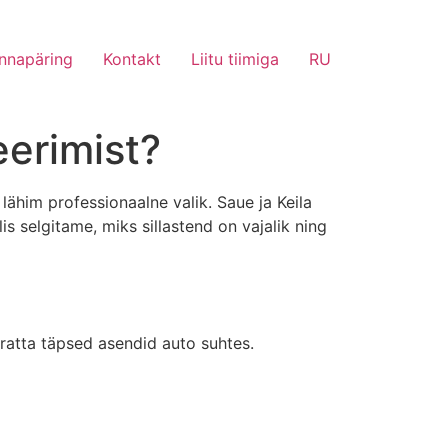
nnapäring
Kontakt
Liitu tiimiga
RU
eerimist?
 lähim professionaalne valik. Saue ja Keila
is selgitame, miks sillastend on vajalik ning
 ratta täpsed asendid auto suhtes.