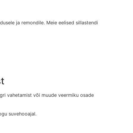
usele ja remondile. Meie eelised sillastendi
t
aagri vahetamist või muude veermiku osade
ogu suvehooajal.