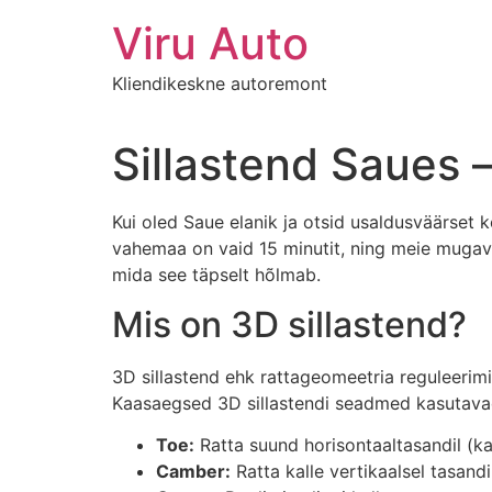
Viru Auto
Kliendikeskne autoremont
Sillastend Saues –
Kui oled Saue elanik ja otsid usaldusväärset k
vahemaa on vaid 15 minutit, ning meie mugavust
mida see täpselt hõlmab.
Mis on 3D sillastend?
3D sillastend ehk rattageomeetria reguleerimi
Kaasaegsed 3D sillastendi seadmed kasutavad
Toe:
Ratta suund horisontaaltasandil (ka
Camber:
Ratta kalle vertikaalsel tasandi