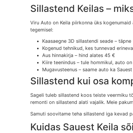
Sillastend Keilas – mik
Viru Auto on Keila piirkonna üks kogenumaid a
tegemisel:
Kaasaegne 3D sillastendi seade – täpn
Kogenud tehnikud, kes tunnevad erineva
Aus hinnakirja – hind alates 45 €
Kiire teenindus – tule hommikul, auto o
Mugavusteenus – saame auto ka Sauest j
Sillastend kui osa ko
Sageli tuleb sillastend koos teiste veermiku 
remonti on sillastend alati vajalik. Meie pak
Samuti soovitame teha sillastend iga kevad 
Kuidas Sauest Keila sõ