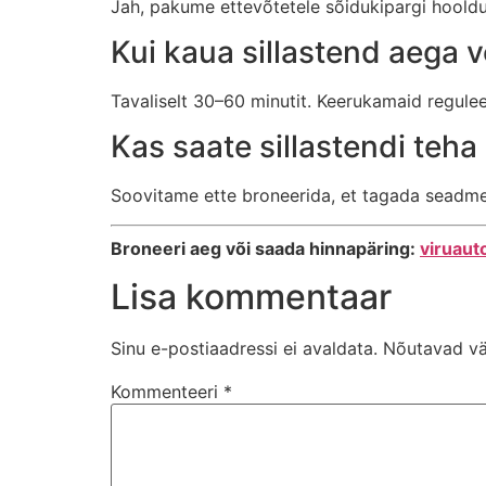
Jah, pakume ettevõtetele sõidukipargi hoold
Kui kaua sillastend aega 
Tavaliselt 30–60 minutit. Keerukamaid regule
Kas saate sillastendi teha
Soovitame ette broneerida, et tagada seadme 
Broneeri aeg või saada hinnapäring:
viruaut
Lisa kommentaar
Sinu e-postiaadressi ei avaldata.
Nõutavad vä
Kommenteeri
*