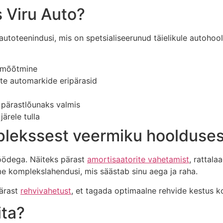
s Viru Auto?
utoteenindusi, mis on spetsialiseerunud täielikule autohoold
e mõõtmine
te automarkide eripärasid
n pärastlõunaks valmis
ärele tulla
mplekssest veermiku hoolduses
töödega. Näiteks pärast
amortisaatorite vahetamist
, rattal
ume komplekslahendusi, mis säästab sinu aega ja raha.
pärast
rehvivahetust
, et tagada optimaalne rehvide kestus k
ita?