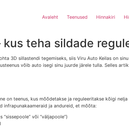
Avaleht
Teenused
Hinnakiri
Hi
 kus teha sildade regul
ohta 3D sillastendi tegemiseks, siis Viru Auto Keilas on sinu
eenus võib auto isegi sinu juurde järele tulla. Selles artikl
ne on teenus, kus mõõdetakse ja reguleeritakse kõigi nelja
 infrapunakaameraid ja andureid, et mõõta:
s “sissepoole” või “väljapoole”)
l