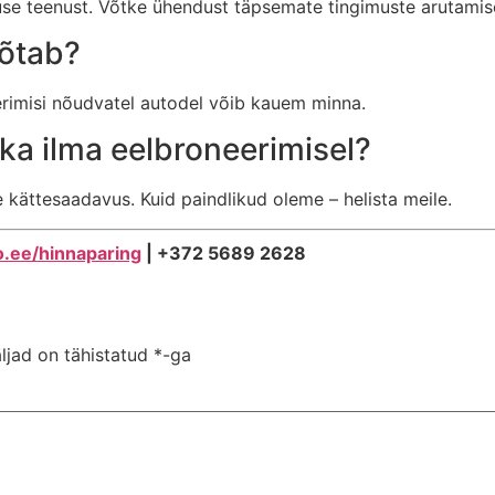
use teenust. Võtke ühendust täpsemate tingimuste arutamis
võtab?
erimisi nõudvatel autodel võib kauem minna.
 ka ilma eelbroneerimisel?
kättesaadavus. Kuid paindlikud oleme – helista meile.
o.ee/hinnaparing
| +372 5689 2628
ljad on tähistatud
*
-ga