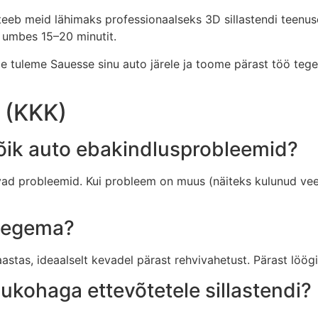
teeb meid lähimaks professionaalseks 3D sillastendi teenuse
a umbes 15–20 minutit.
e tuleme Sauesse sinu auto järele ja toome pärast töö teg
 (KKK)
kõik auto ebakindlusprobleemid?
vad probleemid. Kui probleem on muus (näiteks kulunud veer
i tegema?
astas, ideaalselt kevadel pärast rehvivahetust. Pärast löögi
ukohaga ettevõtetele sillastendi?