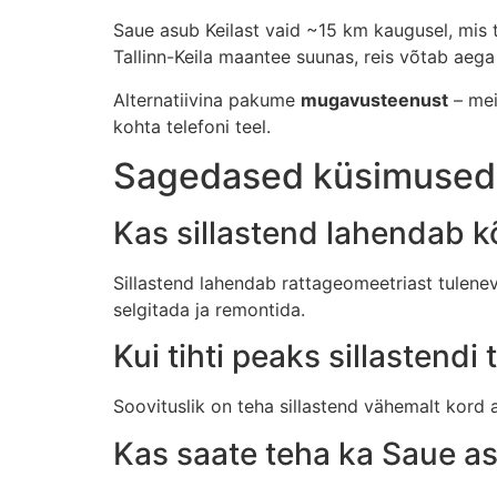
Saue asub Keilast vaid ~15 km kaugusel, mis 
Tallinn-Keila maantee suunas, reis võtab aeg
Alternatiivina pakume
mugavusteenust
– mei
kohta telefoni teel.
Sagedased küsimused
Kas sillastend lahendab 
Sillastend lahendab rattageomeetriast tulene
selgitada ja remontida.
Kui tihti peaks sillastend
Soovituslik on teha sillastend vähemalt kord a
Kas saate teha ka Saue as