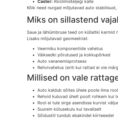
Caster:
Roolimisteljegi kalle
Kõik need nurgad mõjutavad auto stabiilsust, 
Miks on sillastend vaja
Saue ja lähiümbruse teed on küllaltki karmid
Lisaks mõjutavad geomeetriat:
Veermiku komponentide vahetus
Väiksedki põrutused ja kokkupõrked
Auto vananemisprotsess
Rehvivahetus (eriti kui rattad ei ole mär
Millised on vale ratt
Auto kaldub sõites ühele poole ilma rool
Rehvid kuluvad ühelt poolt rohkem kui te
Rool ei tule sirge asendisse kurvist välj
Suurem kütusekulu kui tavaliselt
Sõidustiil tundub ebakindel kiirteeedel