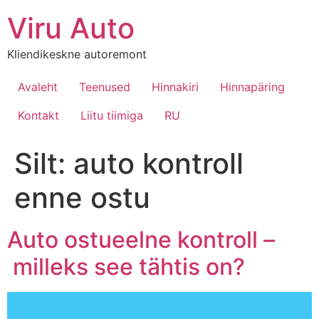
Viru Auto
Kliendikeskne autoremont
Avaleht
Teenused
Hinnakiri
Hinnapäring
Kontakt
Liitu tiimiga
RU
Silt:
auto kontroll
enne ostu
Auto ostueelne kontroll –
milleks see tähtis on?