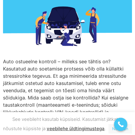
Auto ostueelne kontroll – milleks see tähtis on?
Kasutatud auto soetamise protsess võib olla küllaltki
stressirohke tegevus. Et aga minimeerida stressitunde
jätkumist ostetud auto kasutamisel, tuleb enne ostu
veenduda, et tegemist on tõesti oma hinda väärt
sõidukiga. Mida saab ostja ise kontrollida? Kui esialgne
taustakontroll (maanteeameti e-teenindus; sõiduki
liikluskahjude kontroll; VIN-koodi kontrollid) ja
See veebileht kasutab küpsiseid. Kasutamist jätkates
proovisõit tehtud ning […]
nõustute küpsiste ja
veebilehe üldtingimustega
.
Nõustun