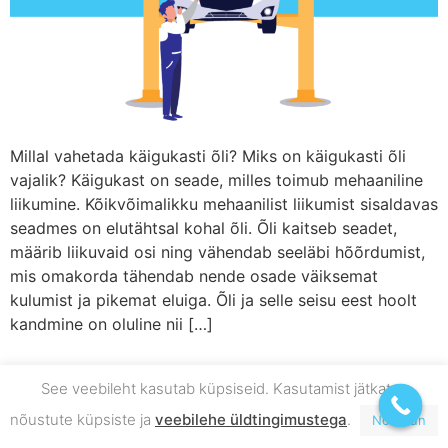
Millal vahetada käigukasti õli? Miks on käigukasti õli
vajalik? Käigukast on seade, milles toimub mehaaniline
liikumine. Kõikvõimalikku mehaanilist liikumist sisaldavas
seadmes on elutähtsal kohal õli. Õli kaitseb seadet,
määrib liikuvaid osi ning vähendab seeläbi hõõrdumist,
mis omakorda tähendab nende osade väiksemat
kulumist ja pikemat eluiga. Õli ja selle seisu eest hoolt
kandmine on oluline nii […]
See veebileht kasutab küpsiseid. Kasutamist jätkates
nõustute küpsiste ja
veebilehe üldtingimustega
.
Nõustun