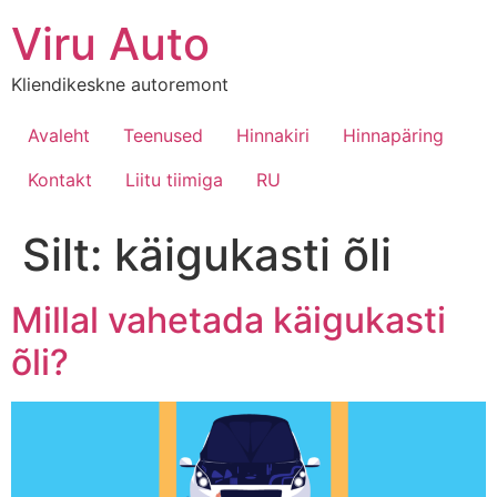
Viru Auto
Kliendikeskne autoremont
Avaleht
Teenused
Hinnakiri
Hinnapäring
Kontakt
Liitu tiimiga
RU
Silt:
käigukasti õli
Millal vahetada käigukasti
õli?