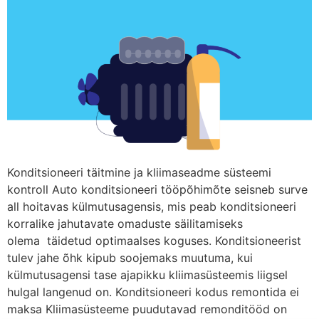
Konditsioneeri täitmine ja kliimaseadme süsteemi
kontroll Auto konditsioneeri tööpõhimõte seisneb surve
all hoitavas külmutusagensis, mis peab konditsioneeri
korralike jahutavate omaduste säilitamiseks
olema täidetud optimaalses koguses. Konditsioneerist
tulev jahe õhk kipub soojemaks muutuma, kui
külmutusagensi tase ajapikku kliimasüsteemis liigsel
hulgal langenud on. Konditsioneeri kodus remontida ei
maksa Kliimasüsteeme puudutavad remonditööd on