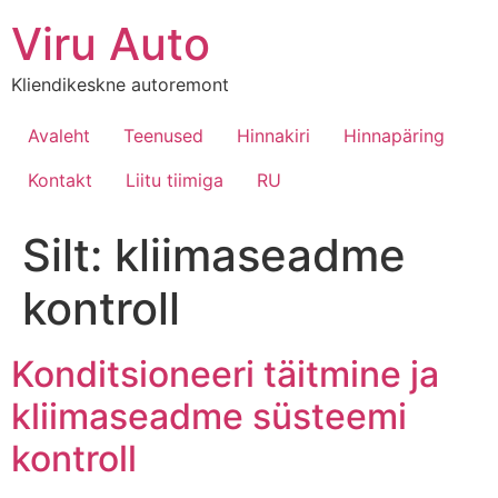
Viru Auto
Kliendikeskne autoremont
Avaleht
Teenused
Hinnakiri
Hinnapäring
Kontakt
Liitu tiimiga
RU
Silt:
kliimaseadme
kontroll
Konditsioneeri täitmine ja
kliimaseadme süsteemi
kontroll