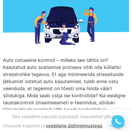
Auto ostueelne kontroll – milleks see tähtis on?
Kasutatud auto soetamise protsess võib olla küllaltki
stressirohke tegevus. Et aga minimeerida stressitunde
jätkumist ostetud auto kasutamisel, tuleb enne ostu
veenduda, et tegemist on tõesti oma hinda väärt
sõidukiga. Mida saab ostja ise kontrollida? Kui esialgne
taustakontroll (maanteeameti e-teenindus; sõiduki
liikluskahjude kontroll; VIN-koodi kontrollid) ja
See veebileht kasutab küpsiseid. Kasutamist jätkates
proovisõit tehtud ning […]
nõustute küpsiste ja
veebilehe üldtingimustega
.
Nõustun