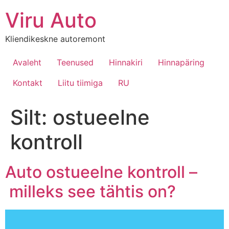
Viru Auto
Kliendikeskne autoremont
Avaleht
Teenused
Hinnakiri
Hinnapäring
Kontakt
Liitu tiimiga
RU
Silt:
ostueelne
kontroll
Auto ostueelne kontroll –
milleks see tähtis on?