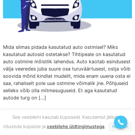
Mida silmas pidada kasutatud auto ostmisel? Miks
kasutatud autosid ostetakse? Tihtipeale on kasutatud
auto ostmine mõistlik lahendus. Auto kaotab esindusest
välja veeredes juba suure osa turuväärtusest, ostja võib
soovida mõnd kindlat mudelit, mida enam uuena osta ei
saa, rahaliselt pole uue ostmine võimalik jne. Põhjuseid
selleks võib olla mitmesuguseid. Et aga kasutatud
autode turg on […]
See veebileht kasutab küpsiseid. Kasutamist jätkates
nõustute küpsiste ja
veebilehe üldtingimustega
.
Nõustun