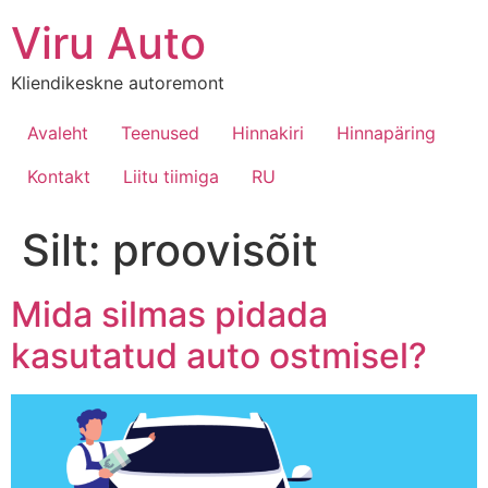
Viru Auto
Kliendikeskne autoremont
Avaleht
Teenused
Hinnakiri
Hinnapäring
Kontakt
Liitu tiimiga
RU
Silt:
proovisõit
Mida silmas pidada
kasutatud auto ostmisel?