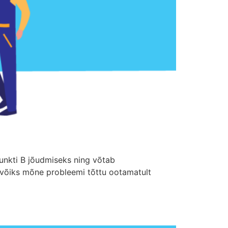
unkti B jõudmiseks ning võtab
o võiks mõne probleemi tõttu ootamatult