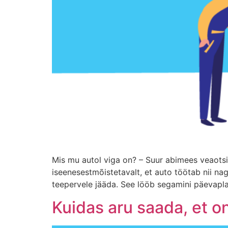
Mis mu autol viga on? – Suur abimees veaotsi
iseenesestmõistetavalt, et auto töötab nii na
teepervele jääda. See lööb segamini päevaplaa
Kuidas aru saada, et o