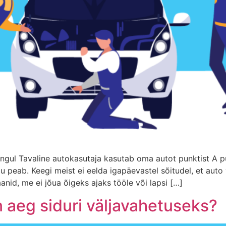
ngul Tavaline autokasutaja kasutab oma autot punktist A p
gu peab. Keegi meist ei eelda igapäevastel sõitudel, et aut
nid, me ei jõua õigeks ajaks tööle või lapsi […]
n aeg siduri väljavahetuseks?