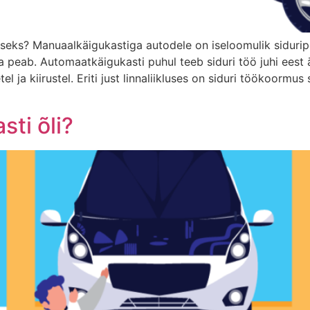
useks? Manuaalkäigukastiga autodele on iseloomulik siduripe
a peab. Automaatkäigukasti puhul teeb siduri töö juhi eest
ja kiirustel. Eriti just linnaliikluses on siduri töökoormus
sti õli?