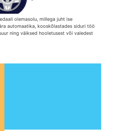
daali olemasolu, millega juht ise
 ära automaatika, kooskõlastades siduri töö
 suur ning väiksed hooletusest või valedest