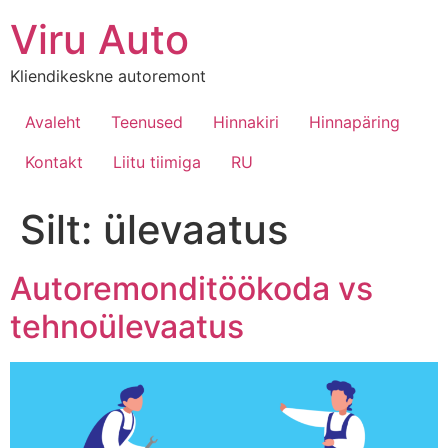
Viru Auto
Kliendikeskne autoremont
Avaleht
Teenused
Hinnakiri
Hinnapäring
Kontakt
Liitu tiimiga
RU
Silt:
ülevaatus
Autoremonditöökoda vs
tehnoülevaatus