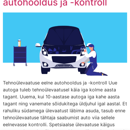
autohooldus ja -kontroll
Tehnoülevaatuse eelne autohooldus ja -kontroll Uue
autoga tuleb tehnoülevaatusel käia iga kolme aasta
tagant. Uuema, kui 10-aastase autoga iga kahe aasta
tagant ning vanemate sõidukitega üldjuhul igal aastal. Et
rahuliku südamega ülevaatust läbima asuda, tasub enne
tehnoülevaatuse tähtaja saabumist auto viia sellele
eelnevasse kontrolli. Spetsiaalse ülevaatuse käigus