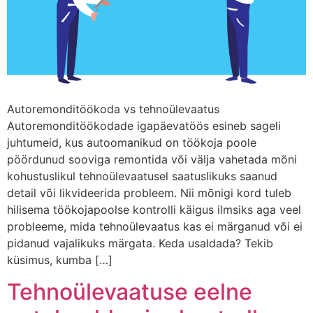
Autoremonditöökoda vs tehnoülevaatus
Autoremonditöökodade igapäevatöös esineb sageli
juhtumeid, kus autoomanikud on töökoja poole
pöördunud sooviga remontida või välja vahetada mõni
kohustuslikul tehnoülevaatusel saatuslikuks saanud
detail või likvideerida probleem. Nii mõnigi kord tuleb
hilisema töökojapoolse kontrolli käigus ilmsiks aga veel
probleeme, mida tehnoülevaatus kas ei märganud või ei
pidanud vajalikuks märgata. Keda usaldada? Tekib
küsimus, kumba […]
Tehnoülevaatuse eelne